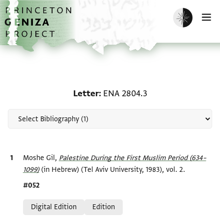
Skip to main content
home
Enable dark m
O
Scholarship on Letter: 
Letter
ENA 2804.3
Bibliographic citation
Moshe Gil,
Palestine During the First Muslim Period (634–
1099)‎
(in Hebrew) (Tel Aviv University, 1983), vol. 2.
Location in source
#052
Relation to document
Digital Edition
Edition