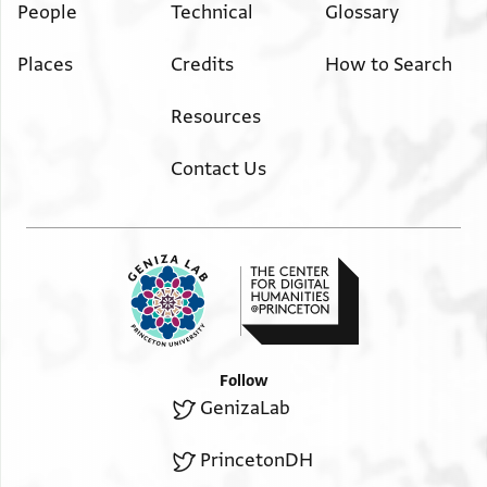
People
Technical
Glossary
] בהוצל מכשר וברדף שלום
] ברצוי לרוב אחיו ודובר שלום
Places
Credits
How to Search
] אלימו יותכפו החיים והשלום
ג]דולת קדושת מרנא ורבנא אפרים
Resources
] בן כב קדו מר ור שמריה תנצבה תככ
]שלם מהשלום העשוי במרום מאת צור יעקב
Contact Us
] עניי עיר הקדש תיבנה ותיכונן יתר הפליטה
הכאו]בה הדאובה העצובה הגזולה השלולה הרמוסה
]סה הדכואה הנכיאה
]ה העניים האביונים
....
Follow
GenizaLab
PrincetonDH