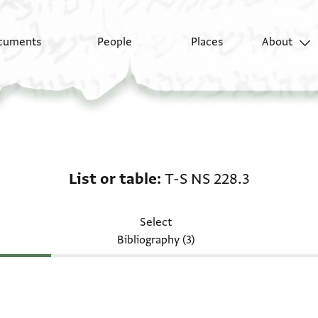
cuments
People
Places
About
List or table: T-S NS 2
List or table
T-S NS 228.3
Select
Bibliography (3)