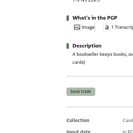
T-S NS 228.3
What's in the PGP
Image
1 Transcri
Description
A bookseller keeps books, s
cards)
Tags
book trade
Collection
Camb
Additional metadata
Input date
In P