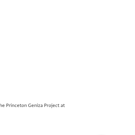
אלדי לי פי אלכזאנה
°
תרגום אלתורה
°
אבות דר נתן ומא הי לי הי ללשיך
the Princeton Geniza Project at
תוספת סדר טהרת
אבו מנצור בן אלצבג
אלאבעה אלאול
דפתר ערקי פיהא אלאול אלמנצוריה
אלתהילים
פי אלתוחיד . . . . . . . לשיך אבו עלי