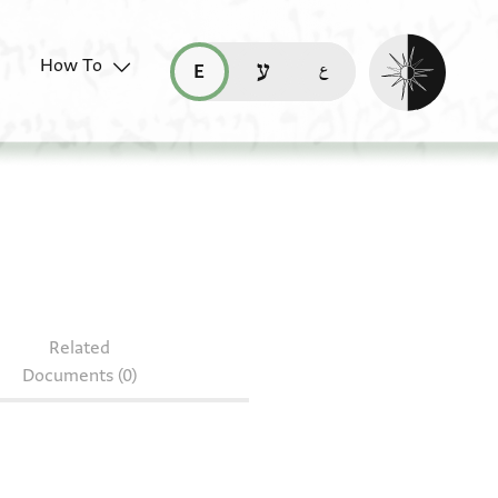
Enable dark mo
How To
قراءة هذه الصفحة في العربيّة (ar)
read this page in English (en)
קריאת העמוד ב-עברית (he)
28.3
Related
Documents (0)