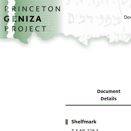
Skip to main content
home
Do
Document
Details
Shelfmark
Metadata