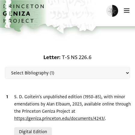
Skip to main content
home
Enable dark m
O
Scholarship on Letter: T
Letter
T-S NS 226.6
Bibliographic citation
S. D. Goitein's unpublished edition (1950–85), with minor
emendations by Alan Elbaum, 2023, available online through
the Princeton Geniza Project at
https://geniza.princeton.edu/documents/4243/
.
Relation to document
Digital Edition