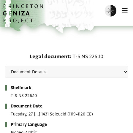
Skip to main content
home
Enable dark m
O
Legal document: T-S NS
Legal document
T-S NS 226.10
Metadata
Shelfmark
T-S NS 226.10
Document Date
Tuesday, 27 [...] 1431 Seleucid
(1119–1120 CE)
Primary Language
Judaeo-Arabic