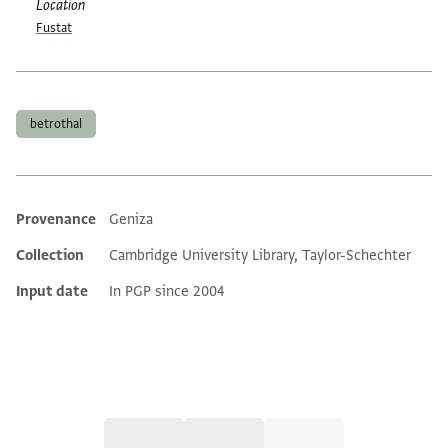
Location
Fustat
Tags
betrothal
Provenance
Geniza
Additional metadata
Collection
Cambridge University Library, Taylor-Schechter
Input date
In PGP since 2004