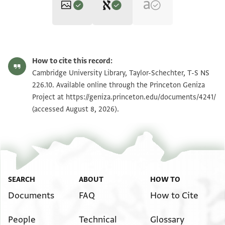
Editor: Ashur, Amir
T-S NS 226.10 1r
Zoom and Rotate
Amir Ashur, "Engagement and Betrothal Documents from the
How to cite this record:
Cairo Geniza‎" (in Hebrew) (PhD diss., n.p., 2006).
T-S NS 226.10 1v
Cambridge University Library, Taylor-Schechter, T-S NS
Recto
226.10. Available online through the Princeton Geniza
[...]ה [...]
Project at
https://geniza.princeton.edu/documents/4241/
Image Permissions Statement
[...]..מ[...]
(accessed August 8, 2026).
[...] טול [א]יאם אריסותה [...]
[...] בלפט מעכשו ובעד אלקנין מנה [...]
[... כאתמ]ין פצה ועקד עליהמא אלקידושים ותסלמ[ה...]
[...]ם וכילהא בעד צחה וכאלתה מן אלארוסה כרימתה
[...]מקדם פי גהה אלארוס אד לם יחצרה אלאן שי מנה יבנו
SEARCH
ABOUT
HOW TO
[ויצלי]חו וכאן דלך יום אלתלתא אלסאבע ואלעשרין מן
Documents
FAQ
How to Cite
חדש
[כסל]יו שנת אלפא וארבע מאה ותלתין וחדא שנין למנין
People
Technical
Glossary