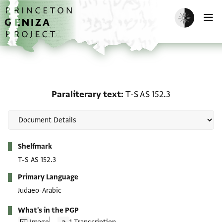
Skip to main content
home
Enable dark m
O
Paraliterary text: T-S AS
Paraliterary text
T-S AS 152.3
Metadata
Shelfmark
T-S AS 152.3
Primary Language
Judaeo-Arabic
What's in the PGP