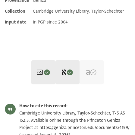
Provenance
Geniza
Additional metadata
Collection
Cambridge University Library, Taylor-Schechter
Input date
In PGP since 2004
Editor: Goitein, S. D.
T-S AS 152.3 1v
Zoom and Rotate
S. D. Goitein's unpublished edition (1950–85).
How to cite this record:
ב[
T-S AS 152.3 1r
Zoom and Rotate
Cambridge University Library, Taylor-Schechter, T-S AS
ודאר צינ[י וכ]ולנגאן מ[ן] כל וחיד א זו ומסך . [
152.3. Available online through the Princeton Geniza
Project at
יארג אלביקרה ד זו ויוברד . . ור נצף וזן ס
https://geniza.princeton.edu/documents/4199/
Image Permissions Statement
(accessed August 8, 2026).