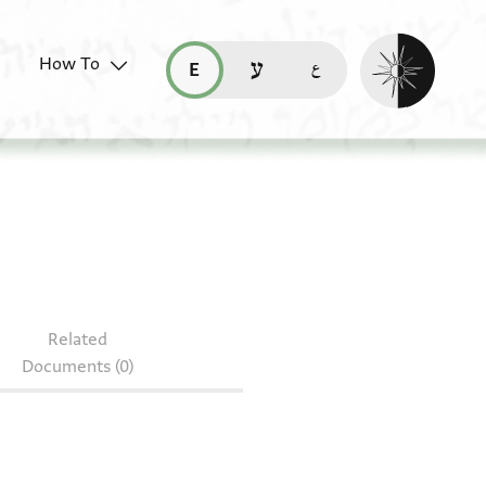
Enable dark mo
How To
قراءة هذه الصفحة في العربيّة (ar)
read this page in English (en)
קריאת העמוד ב-עברית (he)
S 152.2
Related
Documents (0)