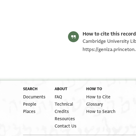
S. D. Goitein's unpublished edition (1950–85).
Editor: Goitein, S. D.
T-S AS 152.2 1r
Image Permissions Statement
How to cite this record
Cambridge University Lib
https://geniza.princeto
SEARCH
ABOUT
HOW TO
Documents
FAQ
How to Cite
People
Technical
Glossary
Places
Credits
How to Search
Resources
Contact Us