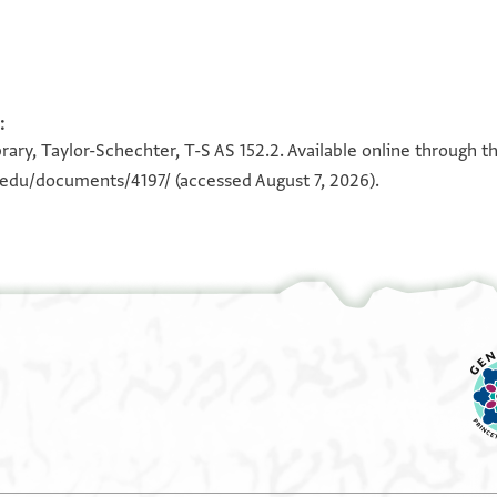
T-S AS 152.2 1v
:
100%
rary, Taylor-Schechter, T-S AS 152.2. Available online through t
n.edu/documents/4197/
(accessed August 7, 2026).