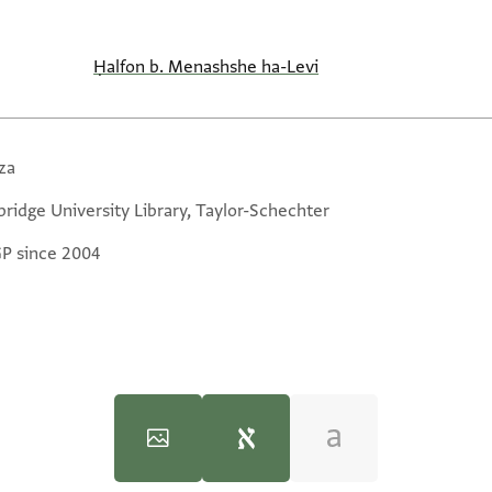
Ḥalfon b. Menashshe ha-Levi
za
ridge University Library, Taylor-Schechter
GP since 2004