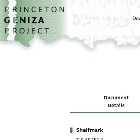
Skip to main content
home
Do
Document
Details
Shelfmark
Metadata