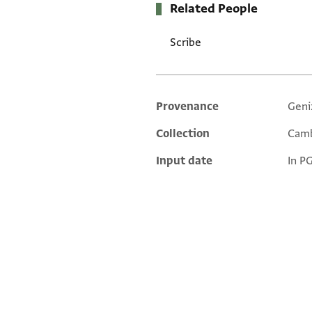
Related People
Scribe
Provenance
Geni
Additional metadata
Collection
Camb
Input date
In P