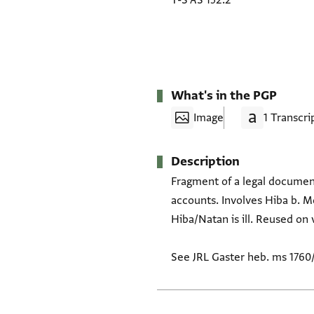
T-S AS 152.2
What's in the PGP
Image
1 Transcri
Description
Fragment of a legal document
accounts. Involves Hiba b. Mo
Hiba/Natan is ill. Reused on 
See JRL Gaster heb. ms 1760/