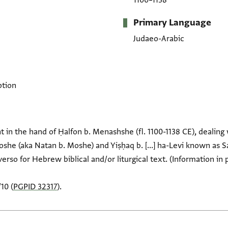
1100–1138
Primary Language
Judaeo-Arabic
ption
 in the hand of Ḥalfon b. Menashshe (fl. 1100-1138 CE), dealing
she (aka Natan b. Moshe) and Yiṣḥaq b. [...] ha-Levi known as Say
verso for Hebrew biblical and/or liturgical text. (Information in 
10 (
PGPID 32317
).