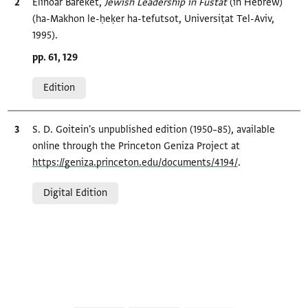
Bibliographic citation
Elinoar Bareket,
Jewish Leadership in Fustat‎
(in Hebrew)
(ha-Makhon le-ḥeḳer ha-tefutsot, Universiṭat Tel-Aviv,
1995).
Location in source
pp. 61, 129
Relation to document
Edition
Bibliographic citation
S. D. Goitein's unpublished edition (1950–85), available
online through the Princeton Geniza Project at
https://geniza.princeton.edu/documents/4194/
.
Relation to document
Digital Edition