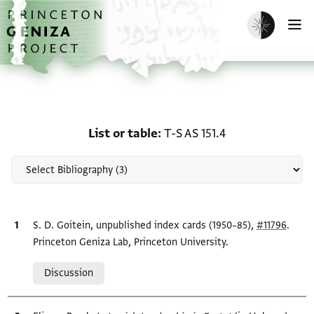
Skip to main content
home
Enable dark m
O
Scholarship on List or ta
List or table
T-S AS 151.4
Bibliographic citation
S. D. Goitein, unpublished index cards (1950–85),
#11796
.
Princeton Geniza Lab, Princeton University.
Relation to document
Discussion