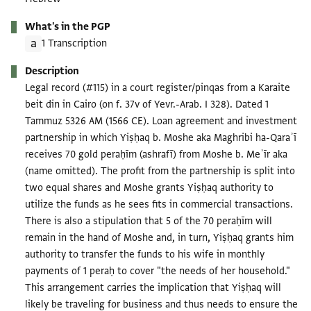
What's in the PGP
1 Transcription
Description
Legal record (#115) in a court register/pinqas from a Karaite
beit din in Cairo (on f. 37v of Yevr.-Arab. I 328). Dated 1
Tammuz 5326 AM (1566 CE). Loan agreement and investment
partnership in which Yiṣḥaq b. Moshe aka Maghribi ha-Qaraʾī
receives 70 gold peraḥīm (ashrafī) from Moshe b. Meʾīr aka
(name omitted). The profit from the partnership is split into
two equal shares and Moshe grants Yiṣḥaq authority to
utilize the funds as he sees fits in commercial transactions.
There is also a stipulation that 5 of the 70 peraḥīm will
remain in the hand of Moshe and, in turn, Yiṣḥaq grants him
authority to transfer the funds to his wife in monthly
payments of 1 peraḥ to cover "the needs of her household."
This arrangement carries the implication that Yiṣḥaq will
likely be traveling for business and thus needs to ensure the