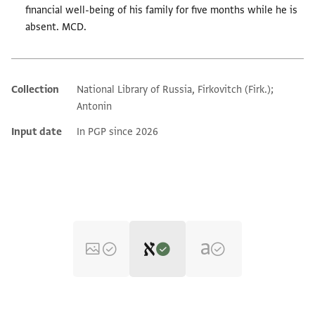
financial well-being of his family for five months while he is
absent. MCD.
Collection
National Library of Russia, Firkovitch (Firk.);
Additional metadata
Antonin
Input date
In PGP since 2026
Editor: Dudley, Matthew
Yevr.-Arab. I 328 recto