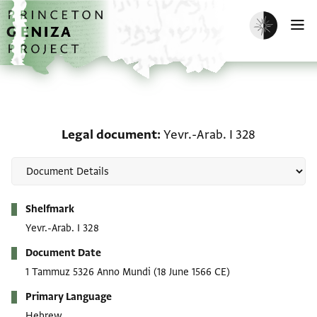
Skip to main content
home
Enable dark m
O
Legal document: Yevr.-A
Legal document
Yevr.-Arab. I 328
Metadata
Shelfmark
Yevr.-Arab. I 328
Document Date
1 Tammuz 5326 Anno Mundi
(18 June 1566 CE)
Primary Language
Hebrew