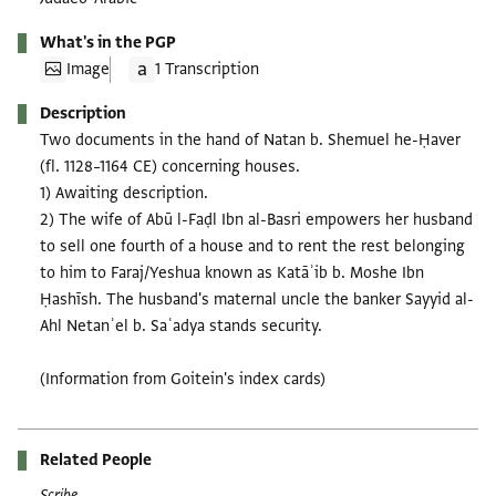
What's in the PGP
Image
1 Transcription
Description
Two documents in the hand of Natan b. Shemuel he-Ḥaver
(fl. 1128–1164 CE) concerning houses.
1) Awaiting description.
2) The wife of Abū l-Faḍl Ibn al-Basri empowers her husband
to sell one fourth of a house and to rent the rest belonging
to him to Faraj/Yeshua known as Katāʾib b. Moshe Ibn
Ḥashīsh. The husband's maternal uncle the banker Sayyid al-
Ahl Netanʾel b. Saʿadya stands security.
(Information from Goitein's index cards)
Related People
Scribe