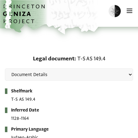
Skip to main content
home
Enable dark m
O
Legal document: T-S AS 
Legal document
T-S AS 149.4
Metadata
Shelfmark
T-S AS 149.4
Inferred Date
1128–1164
Primary Language
Judaeo-Arabic