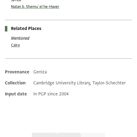
Natan b. Shemuʾel he-Ḥaver
Related Places
Mentioned
Cairo
Provenance
Geniza
Additional metadata
Collection
Cambridge University Library, Taylor-Schechter
Input date
In PGP since 2004