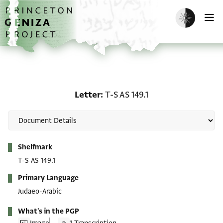
Skip to main content
home
Enable dark m
O
Letter: T-S AS 149.1
Letter
T-S AS 149.1
Metadata
Shelfmark
T-S AS 149.1
Primary Language
Judaeo-Arabic
What's in the PGP