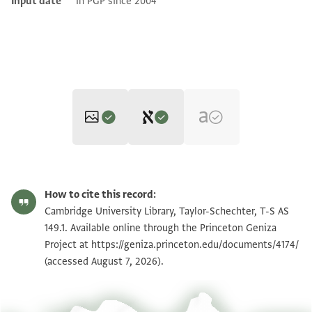
Input date
In PGP since 2004
Editor: Goitein, S. D.
T-S AS 149.1 1r
Zoom and Rotate
S. D. Goitein's unpublished edition (1950–85).
How to cite this record:
. . . . . . . . . . . ] . ס[ . . . . . . . . . . . . . . . . . . . ]ס . . . [ . .
T-S AS 149.1 1v
Cambridge University Library, Taylor-Schechter, T-S AS
. .
149.1. Available online through the Princeton Geniza
. . . . . . ]צל אלינא פיבלגני מא יבלגני נובה [ . . . ]י
Project at
https://geniza.princeton.edu/documents/4174/
Image Permissions Statement
(accessed August 7, 2026).
פאראה אלכאלק
. . . . ]דרתה עלי שמל סלאמתך ותתאבע כראמתך אדאם
. . . ] . ואגראך עלי גמיל עואידה לם יכף ענך יא סידי