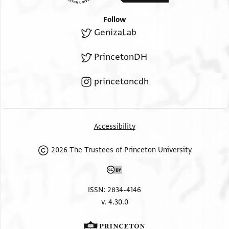
. ל . ל נא ותקלדני אלמגן אלדי לא אנהץ באדא בעצהא
Follow
ותבאלג פי דלך ותעאנק הדה אלמסלך ומא אגיב אדן
GenizaLab
Right margin, diagonal lines, written upside down.
חצר | ויצלני כתאבך | אן שא אללה באל . . . | אלחאל ואנא
PrincetonDH
אעלם | אן חסן ניתך | וגודה . [ . . . . . . . | תתם הדה
princetoncdh
אלנוב[ה | לא עדמתך . . | כתב [ . . . . . . . . . . | ומא
לעלקת . .
Accessibility
2026 The Trustees of Princeton University
ISSN: 2834-4146
v. 4.30.0