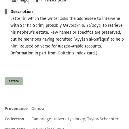
Image
1 Transcription
Description
Letter in which the writer asks the addressee to intervene
with Sar ha-Sarim, probably Mevorakh b. Saʿadya, to retrieve
his nephew's estate. Few names or specifics are preserved,
but he mentions having recruited ʿAyyāsh al-Safāquṣī to help
him. Reused on verso for Judaeo-Arabic accounts.
(Information in part from Goitein's index card.)
Tags
estate
Provenance
Geniza
Additional metadata
Collection
Cambridge University Library, Taylor-Schechter