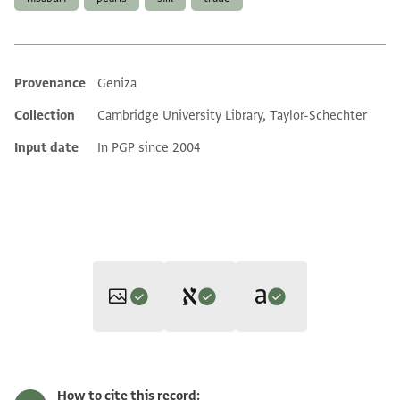
Provenance
Geniza
Additional metadata
Collection
Cambridge University Library, Taylor-Schechter
Input date
In PGP since 2004
Editor: Gil, Moshe
Translator: Gil, Moshe (in Hebrew)
T-S AS 149.12 1v
Zoom and Rotate
Moshe Gil,
In the Kingdom of Ishmael‎
(in Hebrew) (Tel Aviv
How to cite this record: