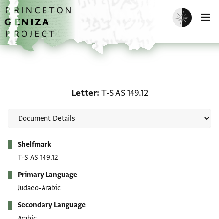
Skip to main content
home
Enable dark m
O
Letter: T-S AS 149.12
Letter
T-S AS 149.12
Metadata
Shelfmark
T-S AS 149.12
Primary Language
Judaeo-Arabic
Secondary Language
Arabic