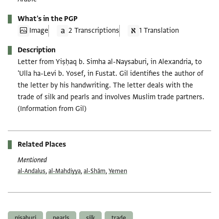
What's in the PGP
Image
2 Transcriptions
1 Translation
Description
Letter from Yiṣḥaq b. Simha al-Naysaburi, in Alexandria, to
'Ulla ha-Levi b. Yosef, in Fustat. Gil identifies the author of
the letter by his handwriting. The letter deals with the
trade of silk and pearls and involves Muslim trade partners.
(Information from Gil)
Related Places
Mentioned
al-Andalus
,
al-Mahdiyya
,
al-Shām
,
Yemen
Tags
nisaburi
pearls
silk
trade