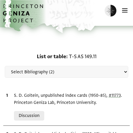
Skip to main content
home
Enable dark m
O
Scholarship on List or ta
List or table
T-S AS 149.11
Bibliographic citation
S. D. Goitein, unpublished index cards (1950–85),
#11773
.
Princeton Geniza Lab, Princeton University.
Relation to document
Discussion