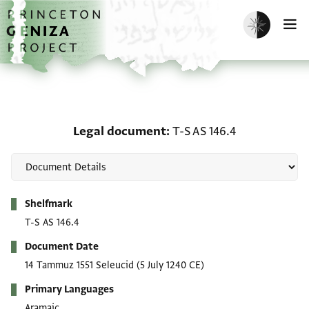
Skip to main content
home
Enable dark m
O
Legal document: T-S AS 
Legal document
T-S AS 146.4
Metadata
Shelfmark
T-S AS 146.4
Document Date
14 Tammuz 1551 Seleucid
(5 July 1240 CE)
Primary Languages
Aramaic