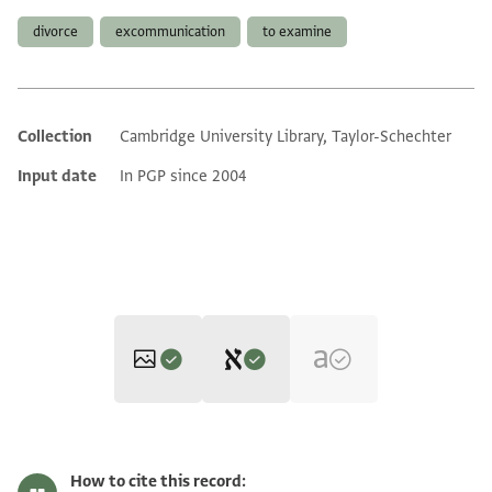
divorce
excommunication
to examine
Collection
Cambridge University Library, Taylor-Schechter
Additional metadata
Input date
In PGP since 2004
Editor: Goitein, S. D.
T-S AS 146.4 1r
Zoom and Rotate
S. D. Goitein's unpublished edition (1950–85).
How to cite this record: