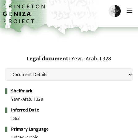
Skip to main content
home
Enable dark m
O
Legal document: Yevr.-A
Legal document
Yevr.-Arab. I 328
Metadata
Shelfmark
Yevr.-Arab. I 328
Inferred Date
1562
Primary Language
Judaeo-Arabic