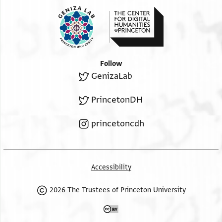
עלי אלשבו׳ וכאן
אחדא חאצרה מן אלדי עלי באלהם הדה אלשבו׳ ופכרה
ירגע ממא הו
...]ת ואן עמד עלי רשעותו וכדב פי אלשבו׳ יעמלו מעה
אלדיינים אלדין
Follow
...]לם ימחלו לה חתי יאכדו מנה קנס עלי קדר מא ירוה
GenizaLab
אלדיינים ודלך
...]ה עשרה שהור מן שהר תאריכה בשהאדת מן יצע כטה
PrincetonDH
פיה והכל שר׳
princetoncdh
שריר ובריר וקים
למא כאן בתא׳ נהאר אלתלאת עשרין שהר סיון המבו׳ סנה
תאר׳ חצר [[ואלגמא׳]] פי
Accessibility
מנזל אד׳ הנ׳ הג׳ שמואל הדיין יצ׳׳ו ואלמולי אלאגל יהודה
הרופא יצ׳׳ו ואלמולי שלמה
2026 The Trustees of Princeton University
פירוז וחצר בין איאדיהם ע׳אלמגית אלכהן א׳אלמד׳ אהרן
אלפרנאס ואשהד עליה