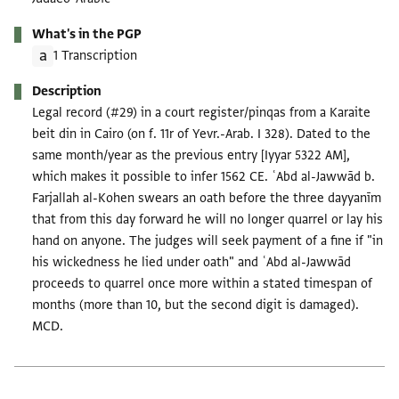
What's in the PGP
1 Transcription
Description
Legal record (#29) in a court register/pinqas from a Karaite
beit din in Cairo (on f. 11r of Yevr.-Arab. I 328). Dated to the
same month/year as the previous entry [Iyyar 5322 AM],
which makes it possible to infer 1562 CE. ʿAbd al-Jawwād b.
Farjallah al-Kohen swears an oath before the three dayyanīm
that from this day forward he will no longer quarrel or lay his
hand on anyone. The judges will seek payment of a fine if "in
his wickedness he lied under oath" and ʿAbd al-Jawwād
proceeds to quarrel once more within a stated timespan of
months (more than 10, but the second digit is damaged).
MCD.