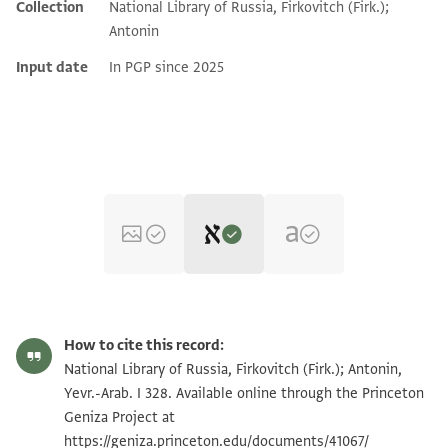
Collection
National Library of Russia, Firkovitch (Firk.);
Additional metadata
Antonin
Input date
In PGP since 2025
Editor: Dudley, Matthew
Yevr.-Arab. I 328 recto
Matthew Dudley's digital edition (2025).
How to cite this record:
Yevr.-Arab. I 328, folio 11r
National Library of Russia, Firkovitch (Firk.); Antonin,
יוזן(?) אלאשרפי ולא יעמל פיה חילה אן תכון [[בוגה]]
Yevr.-Arab. I 328. Available online through the Princeton
מטלקא ודלך מנה [בשבו׳
Geniza Project at
https://geniza.princeton.edu/documents/41067/
גמורה בש׳ ית׳ תם אנה בעד דלך אלזם נפסה עלי אנה יקל