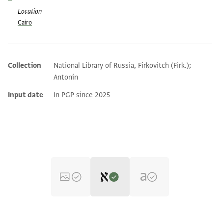
Location
Cairo
Collection
National Library of Russia, Firkovitch (Firk.);
Additional metadata
Antonin
Input date
In PGP since 2025
Editor: Dudley, Matthew