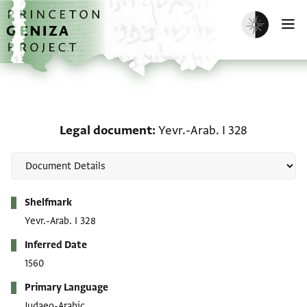
Skip to main content
home
Enable dark m
O
Legal document: Yevr.-A
Legal document
Yevr.-Arab. I 328
Metadata
Shelfmark
Yevr.-Arab. I 328
Inferred Date
1560
Primary Language
Judaeo-Arabic