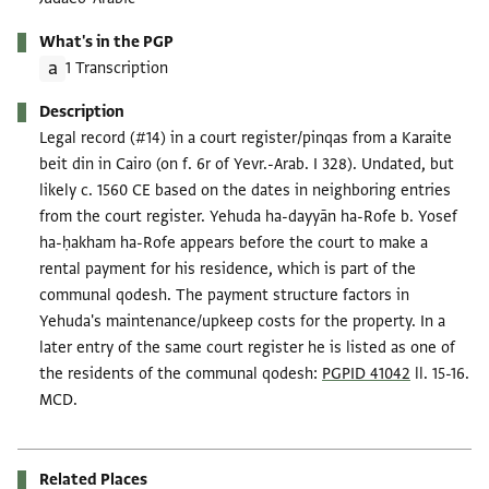
What's in the PGP
1 Transcription
Description
Legal record (#14) in a court register/pinqas from a Karaite
beit din in Cairo (on f. 6r of Yevr.-Arab. I 328). Undated, but
likely c. 1560 CE based on the dates in neighboring entries
from the court register. Yehuda ha-dayyān ha-Rofe b. Yosef
ha-ḥakham ha-Rofe appears before the court to make a
rental payment for his residence, which is part of the
communal qodesh. The payment structure factors in
Yehuda's maintenance/upkeep costs for the property. In a
later entry of the same court register he is listed as one of
the residents of the communal qodesh:
PGPID 41042
ll. 15-16.
MCD.
Related Places