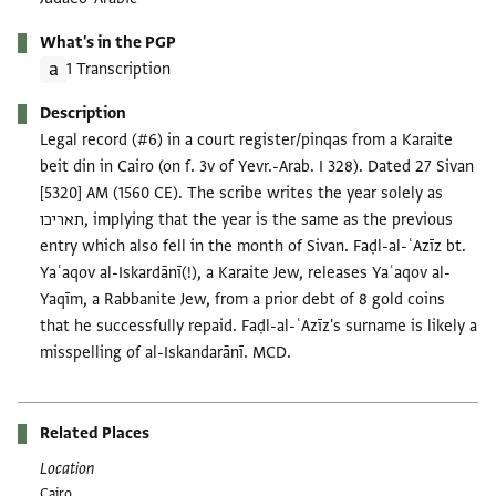
What's in the PGP
1 Transcription
Description
Legal record (#6) in a court register/pinqas from a Karaite
beit din in Cairo (on f. 3v of Yevr.-Arab. I 328). Dated 27 Sivan
[5320] AM (1560 CE). The scribe writes the year solely as
תאריכו, implying that the year is the same as the previous
entry which also fell in the month of Sivan. Faḍl-al-ʿAzīz bt.
Yaʿaqov al-Iskardānī(!), a Karaite Jew, releases Yaʿaqov al-
Yaqīm, a Rabbanite Jew, from a prior debt of 8 gold coins
that he successfully repaid. Faḍl-al-ʿAzīz's surname is likely a
misspelling of al-Iskandarānī. MCD.
Related Places
Location
Cairo