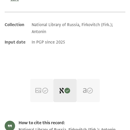
Collection
National Library of Russia, Firkovitch (Firk.);
Additional metadata
Antonin
Input date
In PGP since 2025
Editor: Dudley, Matthew
Yevr.-Arab. I 328 recto
Matthew Dudley's digital edition (2025).
How to cite this record:
Yevr.-Arab. I 328, folio 3v
National Library of Russia, Firkovitch (Firk.); Antonin,