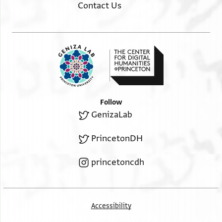
Contact Us
Follow
GenizaLab
PrincetonDH
princetoncdh
Accessibility