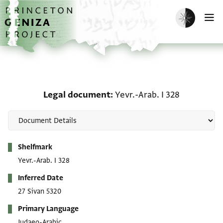
Skip to main content
home
Enable dark m
O
Legal document: Yevr.-A
Legal document
Yevr.-Arab. I 328
Metadata
Shelfmark
Yevr.-Arab. I 328
Inferred Date
27 Sivan 5320
Primary Language
Judaeo-Arabic