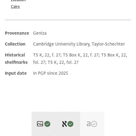
Cairo
Provenance
Geniza
Additional metadata
Collection
Cambridge University Library, Taylor-Schechter
Historical
TS K, 22, f. 27; TS Box K, 22, f. 27; TS Box K, 22,
shelfmarks
fol. 27; TS K, 22, fol. 27
Input date
In PGP since 2025