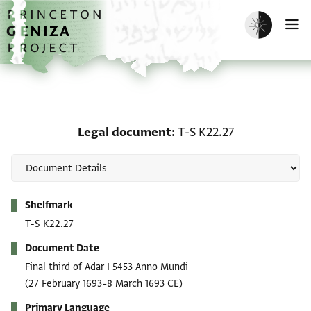
Skip to main content
home
Enable dark m
O
Legal document: T-S K2
Legal document
T-S K22.27
Metadata
Shelfmark
T-S K22.27
Document Date
Final third of Adar I 5453 Anno Mundi
(27 February 1693–8 March 1693 CE)
Primary Language