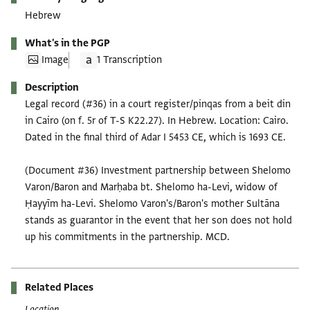
Hebrew
What's in the PGP
Image
1 Transcription
Description
Legal record (#36) in a court register/pinqas from a beit din
in Cairo (on f. 5r of T-S K22.27). In Hebrew. Location: Cairo.
Dated in the final third of Adar I 5453 CE, which is 1693 CE.
(Document #36) Investment partnership between Shelomo
Varon/Baron and Marḥaba bt. Shelomo ha-Levi, widow of
Ḥayyīm ha-Levi. Shelomo Varon's/Baron's mother Sultāna
stands as guarantor in the event that her son does not hold
up his commitments in the partnership. MCD.
Related Places
Location