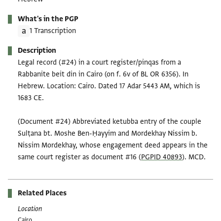
What's in the PGP
1 Transcription
Description
Legal record (#24) in a court register/pinqas from a
Rabbanite beit din in Cairo (on f. 6v of BL OR 6356). In
Hebrew. Location: Cairo. Dated 17 Adar 5443 AM, which is
1683 CE.
(Document #24) Abbreviated ketubba entry of the couple
Sulṭana bt. Moshe Ben-Ḥayyim and Mordekhay Nissim b.
Nissim Mordekhay, whose engagement deed appears in the
same court register as document #16 (
PGPID 40893
). MCD.
Related Places
Location
Cairo