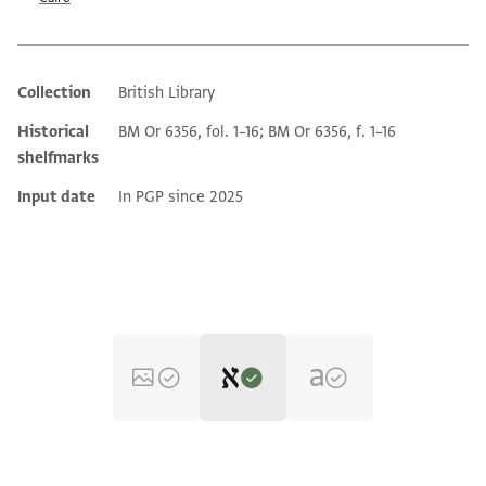
Collection
British Library
Additional metadata
Historical
BM Or 6356, fol. 1–16; BM Or 6356, f. 1–16
shelfmarks
Input date
In PGP since 2025
Editor: Dudley, Matthew
BL OR 6356.1–16 verso