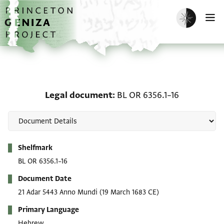
Skip to main content
home
Enable dark m
O
Legal document: BL OR 6
Legal document
BL OR 6356.1–16
Metadata
Shelfmark
BL OR 6356.1–16
Document Date
21 Adar 5443 Anno Mundi
(19 March 1683 CE)
Primary Language
Hebrew