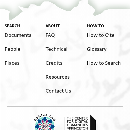
לא היו דברים מעולם מא עאמלתה
יום קט ומא דהוא קדמנא כתבנא
וחתמנא יצחק ביר שמואל זל
SEARCH
ABOUT
HOW TO
שלמה ביר נתן החבר זל
ישועה בר יכין ננ
Documents
FAQ
How to Cite
People
Technical
Glossary
Places
Credits
How to Search
Resources
Contact Us