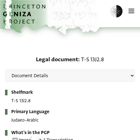
Skip to main content
home
Enable dark m
O
Legal document: T-S 13J
Legal document
T-S 13J2.8
Metadata
Shelfmark
T-S 13J2.8
Primary Language
Judaeo-Arabic
What's in the PGP