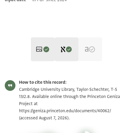
Editor: Goitein, S. D.
T-S 13J2.8 1v
Zoom and Rotate
S. D. Goitein's unpublished edition (1950–85).
How to cite this record:
חצר אלי בית דין ר עלי
T-S 13J2.8 1r
Zoom and Rotate
Cambridge University Library, Taylor-Schechter, T-S
בן כבוד גק הלל החזן הגדול
13J2.8. Available online through the Princeton Geniza
Project at
וטאלב ר משה הזקן ביר אפרים
Image Permissions Statement
https://geniza.princeton.edu/documents/40062/
בעמאמתין סקיליה שראהא סתה
(accessed August 7, 2026).
דנאניר ורבע מנד יב סנה ונחוהא
פסאל מר משה דנן ען דלך פקאל