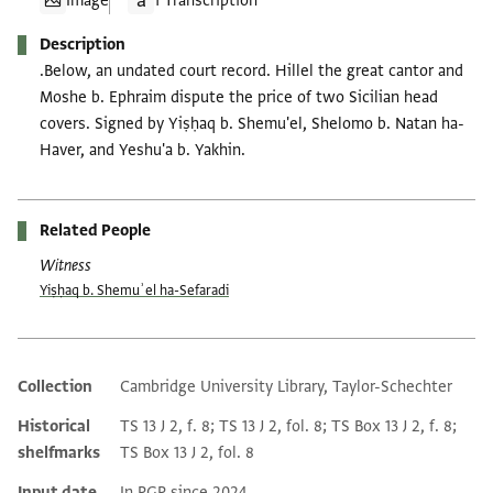
Image
1 Transcription
Description
.Below, an undated court record. Hillel the great cantor and
Moshe b. Ephraim dispute the price of two Sicilian head
covers. Signed by Yiṣḥaq b. Shemu'el, Shelomo b. Natan ha-
Haver, and Yeshu'a b. Yakhin.
Related People
Witness
Yiṣḥaq b. Shemuʾel ha-Sefaradi
Collection
Cambridge University Library, Taylor-Schechter
Additional metadata
Historical
TS 13 J 2, f. 8; TS 13 J 2, fol. 8; TS Box 13 J 2, f. 8;
shelfmarks
TS Box 13 J 2, fol. 8
Input date
In PGP since 2024