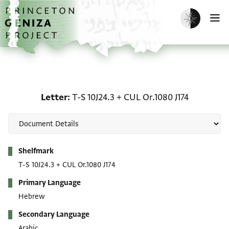
Skip to main content
home
Enable dark m
O
Letter: T-S 10J24.3 + CUL
Letter
T-S 10J24.3
+
CUL Or.1080 J174
Metadata
Shelfmark
T-S 10J24.3
+
CUL Or.1080 J174
Primary Language
Hebrew
Secondary Language
Arabic