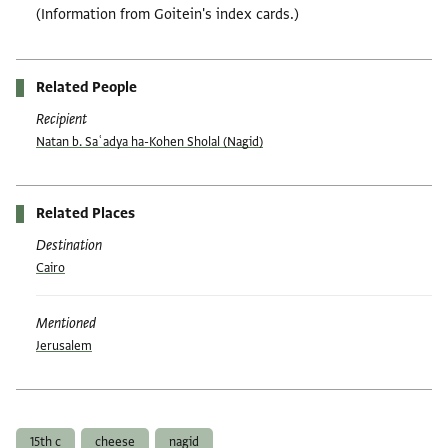
(Information from Goitein's index cards.)
Related People
Recipient
Natan b. Saʿadya ha-Kohen Sholal (Nagid)
Related Places
Destination
Cairo
Mentioned
Jerusalem
Tags
15th c
cheese
nagid