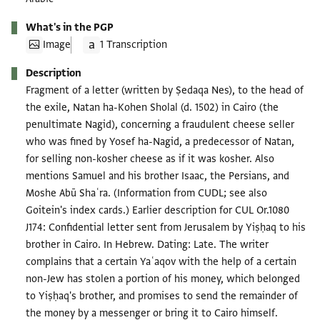
What's in the PGP
Image
1 Transcription
Description
Fragment of a letter (written by Ṣedaqa Nes), to the head of
the exile, Natan ha-Kohen Sholal (d. 1502) in Cairo (the
penultimate Nagid), concerning a fraudulent cheese seller
who was fined by Yosef ha-Nagid, a predecessor of Natan,
for selling non-kosher cheese as if it was kosher. Also
mentions Samuel and his brother Isaac, the Persians, and
Moshe Abū Shaʿra. (Information from CUDL; see also
Goitein's index cards.) Earlier description for CUL Or.1080
J174: Confidential letter sent from Jerusalem by Yiṣḥaq to his
brother in Cairo. In Hebrew. Dating: Late. The writer
complains that a certain Yaʿaqov with the help of a certain
non-Jew has stolen a portion of his money, which belonged
to Yiṣḥaq's brother, and promises to send the remainder of
the money by a messenger or bring it to Cairo himself.