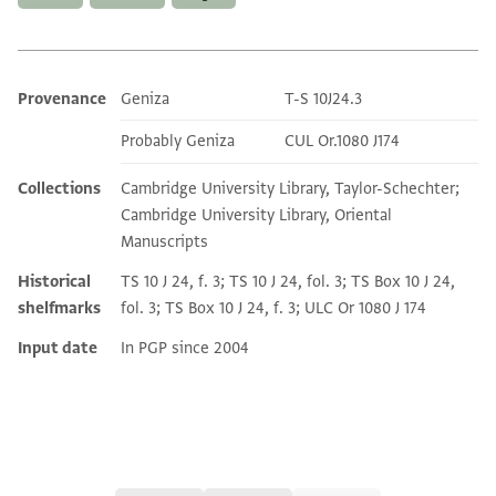
Provenance
Geniza
T-S 10J24.3
Additional metadata
Probably Geniza
CUL Or.1080 J174
Collections
Cambridge University Library, Taylor-Schechter;
Cambridge University Library, Oriental
Manuscripts
Historical
TS 10 J 24, f. 3; TS 10 J 24, fol. 3; TS Box 10 J 24,
shelfmarks
fol. 3; TS Box 10 J 24, f. 3; ULC Or 1080 J 174
Input date
In PGP since 2004