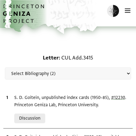
Skip to main content
home
Enable dark m
O
Scholarship on Letter: 
Letter
CUL Add.3415
Bibliographic citation
S. D. Goitein, unpublished index cards (1950–85),
#12230
.
Princeton Geniza Lab, Princeton University.
Relation to document
Discussion