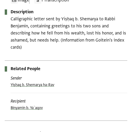
Image
1 Transcription
Description
Calligraphic letter sent by Yiṣḥaq b. Shemarya to Rabbi
Benjamin, containing greetings to his two sons and
describing how he fell from his wealth, lost his honor, and is
ashamed, but needs help. (Information from Goitein's index
cards)
Related People
Sender
Yiṣḥaq b. Shemarya ha-Rav
Recipient
Binyamin b. Yaʿaqov