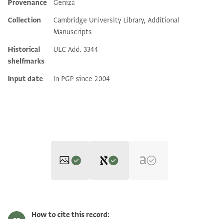
Provenance
Geniza
Additional metadata
Collection
Cambridge University Library, Additional
Manuscripts
Historical
ULC Add. 3344
shelfmarks
Input date
In PGP since 2004
Editor: Goitein, S. D.
CUL Add.3344 1r
Zoom and Rotate
S. D. Goitein's unpublished edition (1950–85).
How to cite this record: