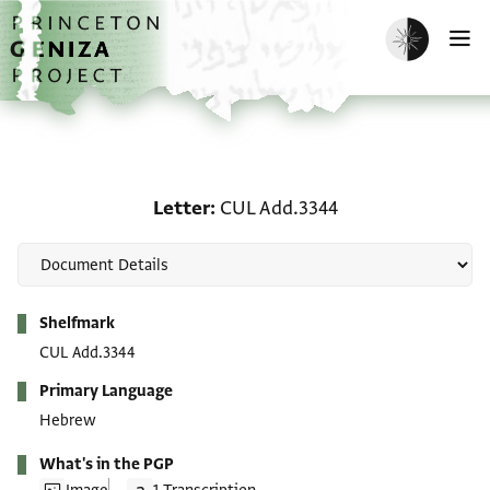
Skip to main content
home
Enable dark m
O
Letter: CUL Add.3344
Letter
CUL Add.3344
Metadata
Shelfmark
CUL Add.3344
Primary Language
Hebrew
What's in the PGP