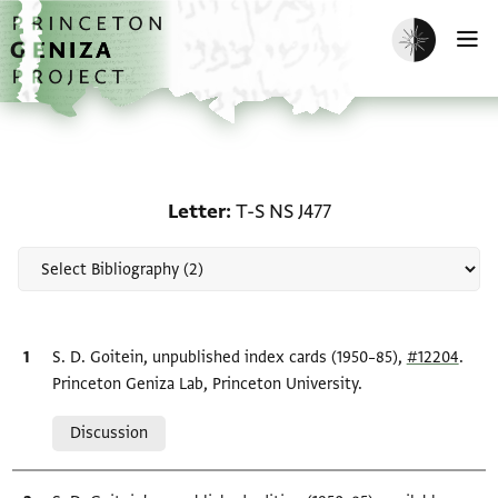
Skip to main content
home
Enable dark m
O
Scholarship on Letter: T
Letter
T-S NS J477
Bibliographic citation
S. D. Goitein, unpublished index cards (1950–85),
#12204
.
Princeton Geniza Lab, Princeton University.
Relation to document
Discussion