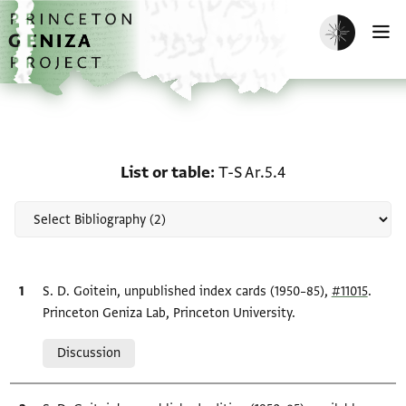
Skip to main content
home
Enable dark m
O
Scholarship on List or ta
List or table
T-S Ar.5.4
Bibliographic citation
S. D. Goitein, unpublished index cards (1950–85),
#11015
.
Princeton Geniza Lab, Princeton University.
Relation to document
Discussion