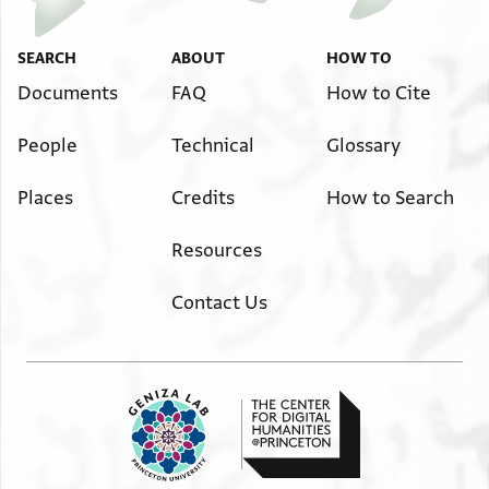
Image Permissions Statement
SEARCH
ABOUT
HOW TO
ענד מעאני בקיה
שלח לך ויקח
Documents
FAQ
How to Cite
י ו > ר
People
Technical
Glossary
כמא וגדת
גיר מא אכדה סיידנא
Places
Credits
How to Search
מן ר אברהם והו אלקיראטין
אלנקרה ואלדרהם אלורק
Resources
ו>ר
וש פ ג ילחם ושואא
Contact Us
ז
לה ביד אלמהדב בקיה
ד