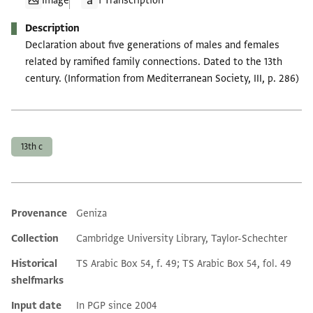
Image
1 Transcription
Description
Declaration about five generations of males and females
related by ramified family connections. Dated to the 13th
century. (Information from Mediterranean Society, III, p. 286)
Tags
13th c
Provenance
Geniza
Additional metadata
Collection
Cambridge University Library, Taylor-Schechter
Historical
TS Arabic Box 54, f. 49; TS Arabic Box 54, fol. 49
shelfmarks
Input date
In PGP since 2004