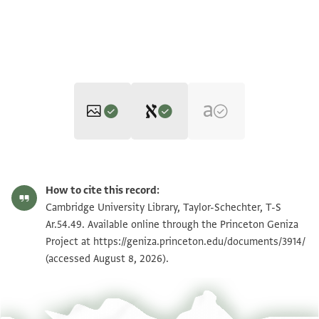
Editor: Goitein, S. D.
T-S Ar.54.49 1r
Zoom and Rotate
S. D. Goitein's unpublished edition (1950–85).
How to cite this record:
א]בו אלסרור לה תלת אולאד אוהלם(!) אבו נצר ואלתאני
T-S Ar.54.49 1v
Cambridge University Library, Taylor-Schechter, T-S
אבו סעד
Ar.54.49. Available online through the Princeton Geniza
Project at
https://geniza.princeton.edu/documents/3914/
אלעזר סע . .
Image Permissions Statement
(accessed August 8, 2026).
ואלתאלת ברכאת ואולאד אבו סעד סתה אולהם מעאני
View :
T-S Ar.54.49
ואלתאני אבו אלעלא אלתלמיד ואלתאלת מנ[[א]]גא
ואלראבע