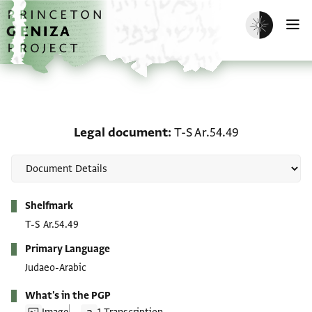
Skip to main content
home
Enable dark m
O
Legal document: T-S Ar.
Legal document
T-S Ar.54.49
Metadata
Shelfmark
T-S Ar.54.49
Primary Language
Judaeo-Arabic
What's in the PGP