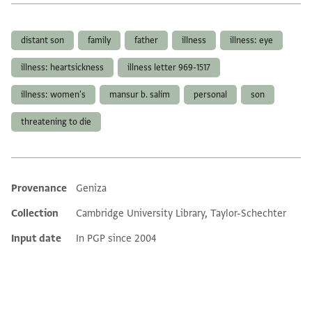
Tags
distant son
family
father
illness
illness: eye
illness: heartsickness
illness letter 969-1517
illness: women's
mansur b. salim
personal
son
threatening to die
Provenance
Geniza
Additional metadata
Collection
Cambridge University Library, Taylor-Schechter
Input date
In PGP since 2004