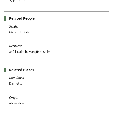
V, p. 189.)
Related People
Sender
Manṣūr b. Sālim
Recipient
Abū l-Najm b. Manṣūr b. Sālim
Related Places
Mentioned
Damietta
Origin
Alexandria