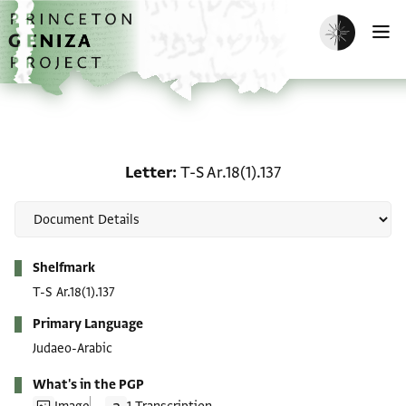
Skip to main content
home
Enable dark m
O
Letter: T-S Ar.18(1).137
Letter
T-S Ar.18(1).137
Metadata
Shelfmark
T-S Ar.18(1).137
Primary Language
Judaeo-Arabic
What's in the PGP