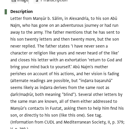
Image
1 Transcription
Description
Letter from Manṣūr b. Sālim, in Alexandria, to his son Abū
Najm, who has gone on an adventurous journey or had run
away to the army. The father mentions that he has sent to
his son twenty letters and then twenty more, but the son
never replied. The father states ‘I have never seen a
character or religion like yours and never heard of the like’
and closes his letter with an exhortation ‘return to God and
bring your mind back to yourself.' Abū Najm's mother
perishes on account of his actions, and her vision is fading
(alternate readings are possible, but "inḍarra baṣaruhā"
seems likely as inḍarra derives from the same root as
ḍarīr/maḍrūr, both meaning "blind"). Several other letters by
the same man are known, all of them either addressed to
Manṣūr's contacts in Fustat, asking them to help him find his
son, or directly to his son (like this one). See tag.
(Information from CUDL and Mediterranean Society, II, p. 379;