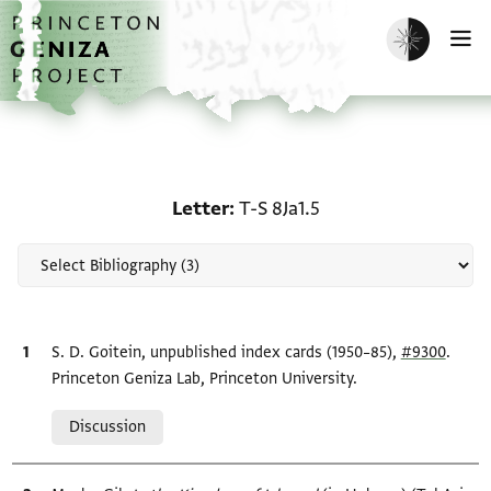
Skip to main content
home
Enable dark m
O
Scholarship on Letter: T
Letter
T-S 8Ja1.5
Bibliographic citation
S. D. Goitein, unpublished index cards (1950–85),
#9300
.
Princeton Geniza Lab, Princeton University.
Relation to document
Discussion