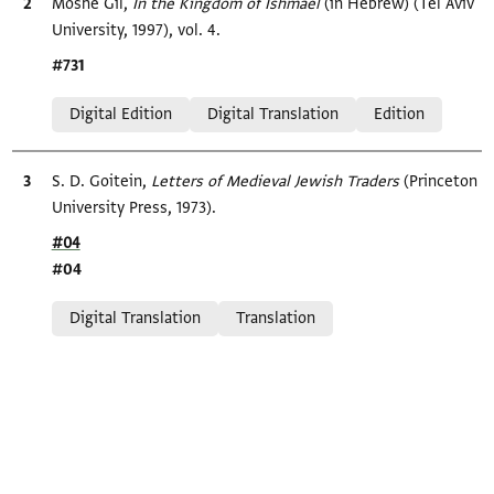
Bibliographic citation
Moshe Gil,
In the Kingdom of Ishmael‎
(in Hebrew) (Tel Aviv
University, 1997), vol. 4.
Location in source
#731
Relation to document
Digital Edition
Digital Translation
Edition
Bibliographic citation
S. D. Goitein,
Letters of Medieval Jewish Traders
(Princeton
University Press, 1973).
Location in source
#04
#04
Relation to document
Digital Translation
Translation