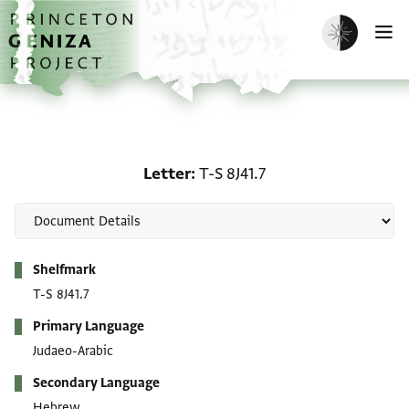
Skip to main content
home
Enable dark m
O
Letter: T-S 8J41.7
Letter
T-S 8J41.7
Metadata
Shelfmark
T-S 8J41.7
Primary Language
Judaeo-Arabic
Secondary Language
Hebrew