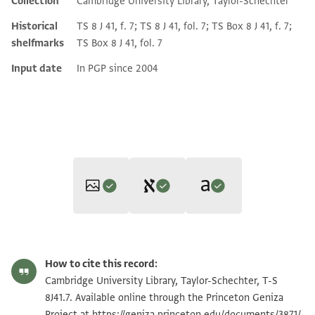
Collection
Cambridge University Library, Taylor-Schechter
Historical
TS 8 J 41, f. 7; TS 8 J 41, fol. 7; TS Box 8 J 41, f. 7;
shelfmarks
TS Box 8 J 41, fol. 7
Input date
In PGP since 2004
Editor: Goitein, S. D.
Translators: Delgado, José Martínez; Ashur, Amir (in English)
T-S 8J41.7 1r
Zoom and Rotate
S. D. Goitein's unpublished edition (1950–85).
How to cite this record:
José Martínez Delgado and Amir Ashur,
"A Previously Unpublished
יא סידי ויא שיכי וכבירי אלמדכור פיה ומן אדאם אללה
T-S 8J41.7 1v
Zoom and Rotate
Cambridge University Library, Taylor-Schechter, T-S
verso:
Letter of Introduction by an Andalusi Karaite (T-S 8J41.7),"
סלאמתה ואבדל כראמתה
8J41.7. Available online through the Princeton Geniza
Verso
[ ] אנו זקני ואדירי הע[ ] טוב[ ]יו מ[]ה הספר ה
Miscelánea De Estudios Árabes Y Hebraicos. Sección Hebreo
70
Project at
https://geniza.princeton.edu/documents/3871/