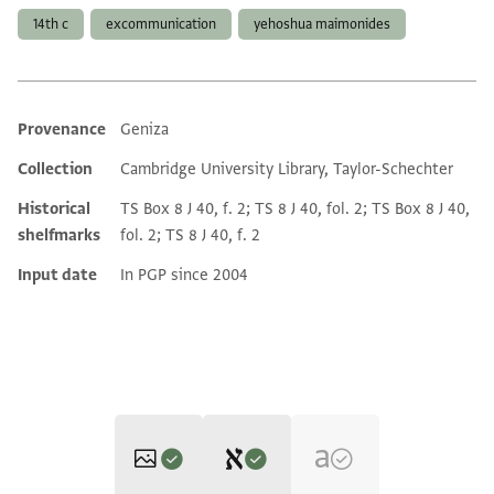
14th c
excommunication
yehoshua maimonides
Provenance
Geniza
Additional metadata
Collection
Cambridge University Library, Taylor-Schechter
Historical
TS Box 8 J 40, f. 2; TS 8 J 40, fol. 2; TS Box 8 J 40,
shelfmarks
fol. 2; TS 8 J 40, f. 2
Input date
In PGP since 2004