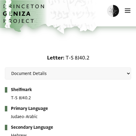
Skip to main content
home
Enable dark m
O
Letter: T-S 8J40.2
Letter
T-S 8J40.2
Metadata
Shelfmark
T-S 8J40.2
Primary Language
Judaeo-Arabic
Secondary Language
Hebrew