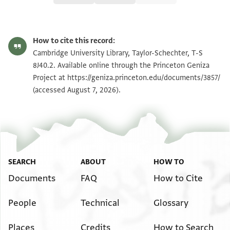
Editor: Goitein, S. D.
T-S 8J40.2 1r
Zoom and Rotate
S. D. Goitein's unpublished edition (1950–85).
How to cite this record:
הדרת החכם הנכבד . . . . . . . . [ . . . . . .
T-S 8J40.2 1v
Cambridge University Library, Taylor-Schechter, T-S
ורבנו אברהם עטרת החכמים [ . . . . . . .
8J40.2. Available online through the Princeton Geniza
Project at
הוד החשובים ישמרו שוכן מעונים [ . . . . . .
https://geniza.princeton.edu/documents/3857/
Image Permissions Statement
(accessed August 7, 2026).
איתנים אנס יעלם באן מ. . . . . [ . . . . . . . . .
אלי יעקב בן . . . . . . . ויע
. . . . . . . . . . . . . . . . . . . [ . . . . . . . .
. ] . . . . הוא וזוגתה יכונא . . . . . . [
. . ] . .תא לא יכלמהם . . . . . . . [ . . . . .
ולא יסאקפהם ולא . . . . מעהם פי א. . [ . .
SEARCH
ABOUT
HOW TO
אלי . . . ינתקלו מן אלזקאק ות. . . . . . [ . .
Documents
FAQ
How to Cite
כניסיות . . . תערף אלגמאעה ב. . . . . .
People
Technical
Glossary
אלחרמות . . . .רה פי חין . . . . . . . . . .
. . . אלחק . . . . . . . . אן תמנעו ואן אלח נצר אללה
Places
Credits
How to Search