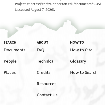
מודיע לאדני הזקן הגדול כי הק ברוך הו מ [
Project at
https://geniza.princeton.edu/documents/3845/
] מה למנין שאנו רגילין למנות בו
Image Permissions Statement
(accessed August 7, 2026).
] . . מושבה וראינו את ישועה
] . . . . . . . . . . . . . . . יודיע
] . . . . . . . . .ם בשוק יאמר על
] . .ה ואי זה עת ועל החדש
] . . . העדים היושבים לפניו
] . . . ואמר לנו היו עלי עדים
SEARCH
ABOUT
HOW TO
] בלב שלם ונפש חפיצה
Documents
FAQ
How to Cite
] . אין לי על אשתי דבר
People
Technical
Glossary
] לי בבית אצלה קיתון שלימה
] .צאן ברזל ב. . . . . . . . . .
Places
Credits
How to Search
] . . . . . . . . . . . . . . . . . .
] .לל. כ. .א שלח תו. . . .
Resources
] . . . . . . לה מאוחר . . . .
] . . . . . מין ל. . . . . . [ . . . .
Contact Us