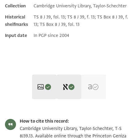
Collection
Cambridge University Library, Taylor-Schechter
Historical
TS 8 J 39, fol. 13; TS 8 J 39, f. 13; TS Box 8 J 39, f.
shelfmarks
13; TS Box 8 J 39, fol. 13
Input date
In PGP since 2004
Editor: Goitein, S. D.
T-S 8J39.13 1r
Zoom and Rotate
S. D. Goitein's unpublished edition (1950–85).
How to cite this record:
] . . .ל ישועה הכהן בר מנצור
T-S 8J39.13 1v
Zoom and Rotate
Cambridge University Library, Taylor-Schechter, T-S
Verso.
] .ת ששה עשר יום לחדש סיון שנת
8J39.13. Available online through the Princeton Geniza