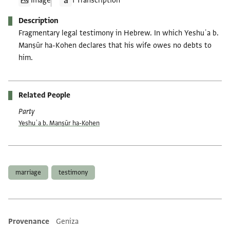
Image
1 Transcription
Description
Fragmentary legal testimony in Hebrew. In which Yeshuʿa b.
Manṣūr ha-Kohen declares that his wife owes no debts to
him.
Related People
Party
Yeshuʿa b. Manṣūr ha-Kohen
Tags
marriage
testimony
Provenance
Geniza
Additional metadata