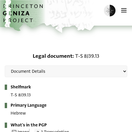
Skip to main content
home
Enable dark m
O
Legal document: T-S 8J3
Legal document
T-S 8J39.13
Metadata
Shelfmark
T-S 8J39.13
Primary Language
Hebrew
What's in the PGP