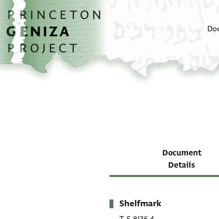
Skip to main content
home
Do
Document
Details
Shelfmark
Metadata