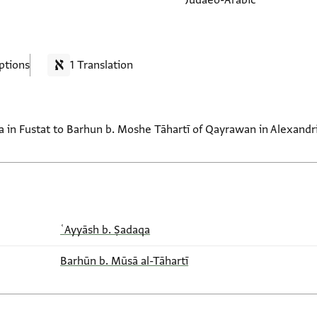
Judaeo-Arabic
ptions
1 Translation
a in Fustat to Barhun b. Moshe Tāhartī of Qayrawan in Alexandria
ʿAyyāsh b. Ṣadaqa
Barhūn b. Mūsā al-Tāhartī