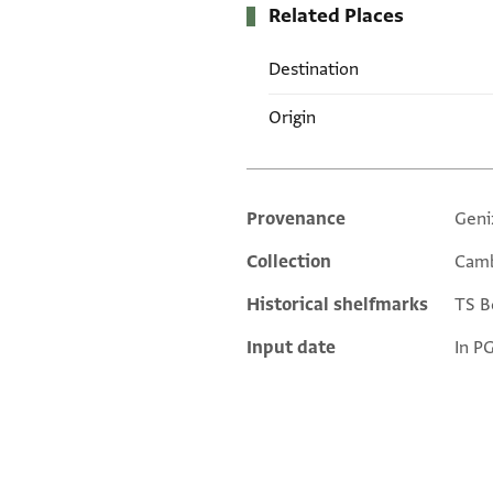
Related Places
Destination
Origin
Provenance
Geni
Additional metadata
Collection
Camb
Historical shelfmarks
TS Bo
Input date
In P