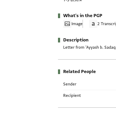
T-S 8J36.4
What's in the PGP
Image
2 Transcri
Description
Letter from 'Ayyash b. Sadaq
Related People
Sender
Recipient