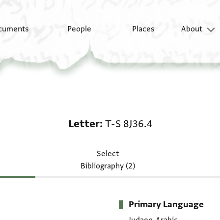
cuments
People
Places
About
Letter: T-S 8J36.4
Letter
T-S 8J36.4
Select
Bibliography (2)
Primary Language