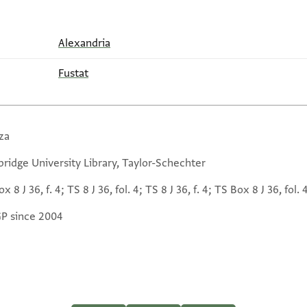
Alexandria
Fustat
za
ridge University Library, Taylor-Schechter
x 8 J 36, f. 4; TS 8 J 36, fol. 4; TS 8 J 36, f. 4; TS Box 8 J 36, fol. 
GP since 2004