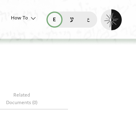
Enable dark mo
How To
قراءة هذه الصفحة في العربيّة (ar)
read this page in English (en)
קריאת העמוד ב-עברית (he)
Related
Documents (0)