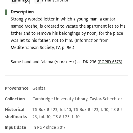
Image
1 Transcription
Description
Strongly worded letter in which a young man, a cantor
named Moshe, is ordered to vacate the apartment let to his
father and to remove his belongings by noon, for the place
was let to his father, not to him. (Information from
Mediterranean Society, IV, p. 96.)
Same hand and ʿalāma (בייי בטחתי) as DK 236 (
PGPID 6573
).
Provenance
Geniza
Additional metadata
Collection
Cambridge University Library, Taylor-Schechter
Historical
TS Box 8 J 23, fol. 10; TS Box 8 J 23, f. 10; TS 8 J
shelfmarks
23, fol. 10; TS 8 J 23, f. 10
Input date
In PGP since 2017