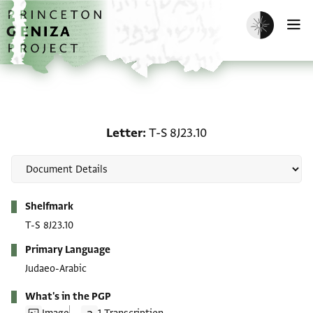
Skip to main content
home
Enable dark m
O
Letter: T-S 8J23.10
Letter
T-S 8J23.10
Metadata
Shelfmark
T-S 8J23.10
Primary Language
Judaeo-Arabic
What's in the PGP