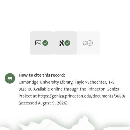
Editor: Goitein, S. D.
T-S 8J23.10 1r
Zoom and Rotate
S. D. Goitein's unpublished edition (1950–85).
How to cite this record:
בי בטחתי
T-S 8J23.10 1v
Cambridge University Library, Taylor-Schechter, T-S
אלולד אלחזן משה שצ יעלם אנני
8J23.10. Available online through the Princeton Geniza
Project at
https://geniza.princeton.edu/documents/3680/
אחאשיה מן הדה אלאכלאק אלרדיה
Image Permissions Statement
(accessed August 9, 2026).
אלמוגבה לקלק שדיד ולעדם אלמערפה
ואלאנטיאע לשריעה אלחק ואלאן אנא
אחדרך גאיה אלחדר אן אחצר
אליום אלטהר אלי אן תנקל אנת