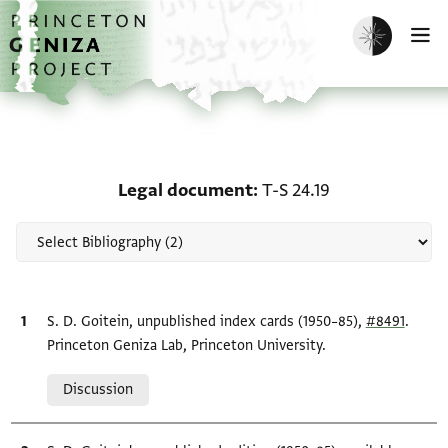
Skip to main content
home
Enable dark m
O
Scholarship on Legal do
Legal document
T-S 24.19
Bibliographic citation
S. D. Goitein, unpublished index cards (1950–85),
#8491
.
Princeton Geniza Lab, Princeton University.
Relation to document
Discussion