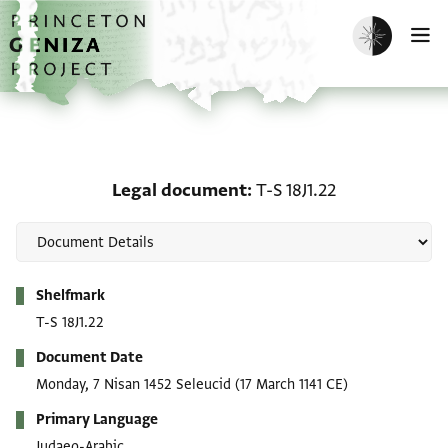
Skip to main content
home
Enable dark m
O
Legal document: T-S 18J
Legal document
T-S 18J1.22
Metadata
Shelfmark
T-S 18J1.22
Document Date
Monday, 7 Nisan 1452 Seleucid
(17 March 1141 CE)
Primary Language
Judaeo-Arabic