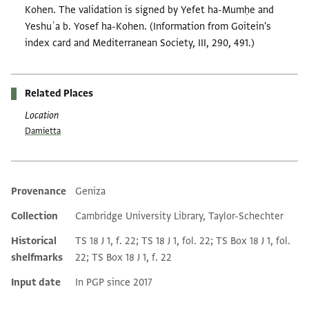
Kohen. The validation is signed by Yefet ha-Mumḥe and
Yeshuʿa b. Yosef ha-Kohen. (Information from Goitein's
index card and Mediterranean Society, III, 290, 491.)
Related Places
Location
Damietta
Provenance
Geniza
Additional metadata
Collection
Cambridge University Library, Taylor-Schechter
Historical
TS 18 J 1, f. 22; TS 18 J 1, fol. 22; TS Box 18 J 1, fol.
shelfmarks
22; TS Box 18 J 1, f. 22
Input date
In PGP since 2017