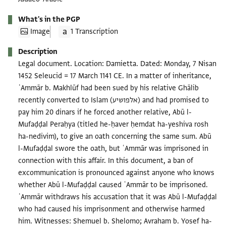
What's in the PGP
Image
1 Transcription
Description
Legal document. Location: Damietta. Dated: Monday, 7 Nisan
1452 Seleucid = 17 March 1141 CE. In a matter of inheritance,
ʿAmmār b. Makhlūf had been sued by his relative Ghālib
recently converted to Islam (אלפושיע) and had promised to
pay him 20 dinars if he forced another relative, Abū l-
Mufaḍḍal Peraḥya (titled he-ḥaver ḥemdat ha-yeshiva rosh
ha-nedivim), to give an oath concerning the same sum. Abū
l-Mufaḍḍal swore the oath, but ʿAmmār was imprisoned in
connection with this affair. In this document, a ban of
excommunication is pronounced against anyone who knows
whether Abū l-Mufaḍḍal caused ʿAmmār to be imprisoned.
ʿAmmār withdraws his accusation that it was Abū l-Mufaḍḍal
who had caused his imprisonment and otherwise harmed
him. Witnesses: Shemuel b. Shelomo; Avraham b. Yosef ha-