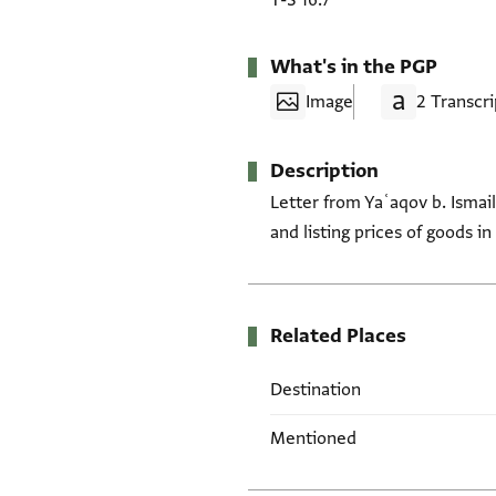
T-S 16.7
What's in the PGP
Image
2 Transcri
Description
Letter from Yaʿaqov b. Ismail
and listing prices of goods in
Related Places
Destination
Mentioned