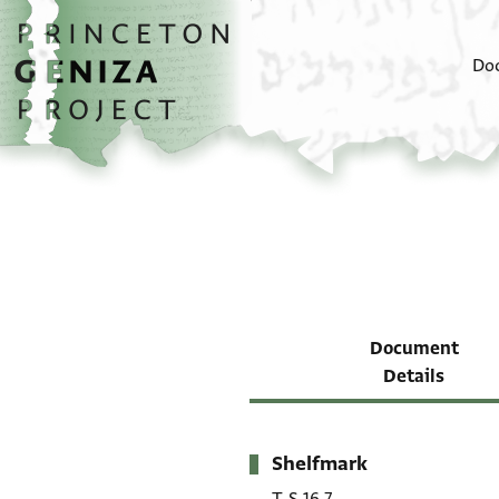
Skip to main content
home
Do
Document
Details
Shelfmark
Metadata