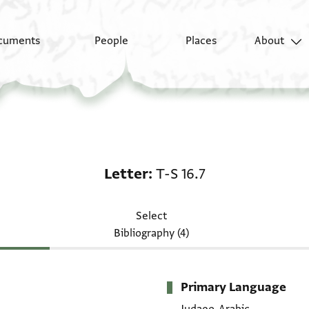
cuments
People
Places
About
Letter: T-S 16.7
Letter
T-S 16.7
Select
Bibliography (4)
Primary Language