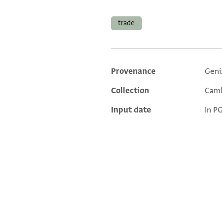
Tags
trade
Provenance
Geni
Additional metadata
Collection
Camb
Input date
In P