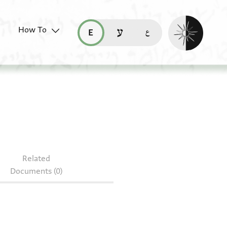
Enable dark mo
How To
قراءة هذه الصفحة في العربيّة (ar)
read this page in English (en)
קריאת העמוד ב-עברית (he)
Related
Documents (0)