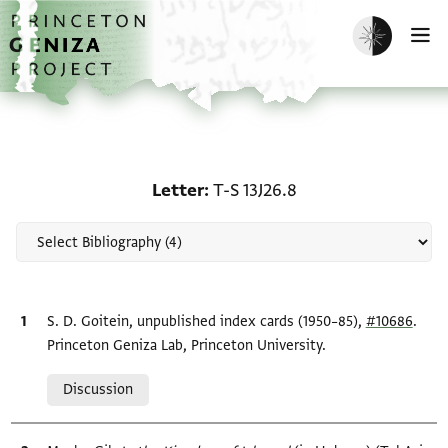
Skip to main content
home
Enable dark m
O
Scholarship on Letter: T
Letter
T-S 13J26.8
Bibliographic citation
S. D. Goitein, unpublished index cards (1950–85),
#10686
.
Princeton Geniza Lab, Princeton University.
Relation to document
Discussion