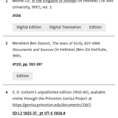
Bibliographic citation
Moshe Gil,
In the Kingdom of Ishmael‎
(in Hebrew) (Tel Aviv
University, 1997), vol. 3.
Location in source
#556
Relation to document
Digital Edition
Digital Translation
Edition
Bibliographic citation
Menahem Ben-Sasson,
The Jews of Sicily, 825–1068:
Documents and Sources‎
(in Hebrew) (Ben-Zvi Institute,
1991).
Location in source
#120, pp. 592-597
Relation to document
Edition
Bibliographic citation
S. D. Goitein's unpublished edition (1950–85), available
online through the Princeton Geniza Project at
https://geniza.princeton.edu/documents/3387/
.
Location in source
5D.1.2 13J25-37_ pt 1/T-S 13J26.8