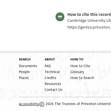
S. D. Goitein's unpublished edition (1950–85).
Editor: Goitein, S. D.
T-S 13J18.23 1r
Verso.
T-S 13J18.23 1v
Image Permissions Statement
How to cite this record
Cambridge University Libr
https://geniza.princeto
SEARCH
ABOUT
HOW TO
Documents
FAQ
How to Cite
People
Technical
Glossary
Places
Credits
How to Search
Resources
Contact Us
2026 The Trustees of Princeton Universi
Accessibility