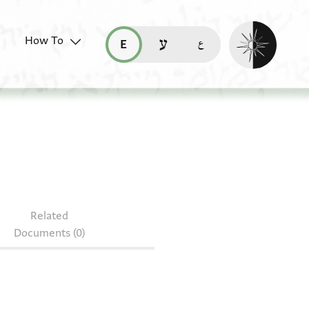
Enable dark mo
How To
قراءة هذه الصفحة في العربيّة (ar)
read this page in English (en)
קריאת העמוד ב-עברית (he)
Related
Documents (0)