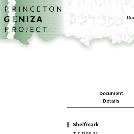
Skip to main content
home
Do
Document
Details
Shelfmark
Metadata