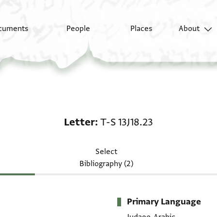
cuments
People
Places
About
Letter: T-S 13J18.23
Letter
T-S 13J18.23
Select
Bibliography (2)
Primary Language