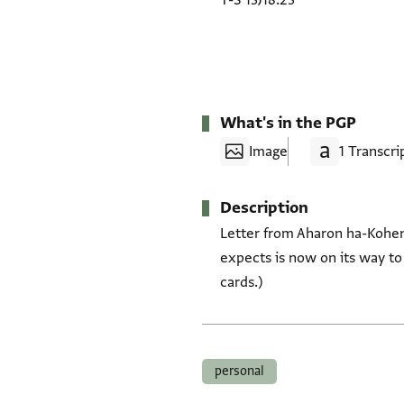
T-S 13J18.23
What's in the PGP
Image
1 Transcri
Description
Letter from Aharon ha-Kohen
expects is now on its way to 
cards.)
Tags
personal