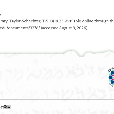
:
100%
צלה
100%
ary, Taylor-Schechter, T-S 13J18.23. Available online through t
ע
n.edu/documents/3278/
(accessed August 9, 2026).
הא
ty