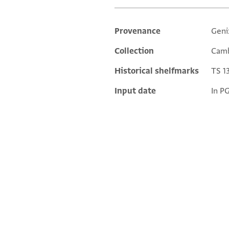
Provenance
Geni
Additional metadata
Collection
Camb
Historical shelfmarks
TS 13
Input date
In P