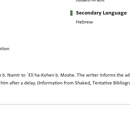
Judaeo-Arabic
Secondary Language
Hebrew
ption
 b. Namir to ʿEli ha-Kohen b. Moshe. The writer informs the ad
him after a delay. (Information from Shaked, Tentative Bibliogra