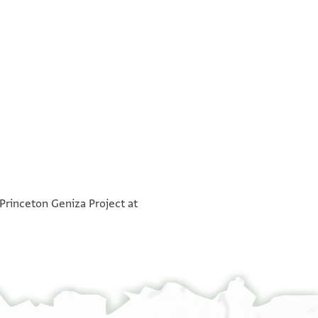
בשמך רח
°
עטרת הדרת צפירת תפארת אדורינו וגדולינו
°
שלום מכל עברים וברכות מ.ודרים וגילות נהדרים וט
 Princeton Geniza Project at
וחשובינו והנסגל עדינו והנכבד אצלינו כבוד
ושמחות מיוקרים וששונות מעוטרים וברכת מצא מאה
גדולת קדושת מרנא ורבנא אברהם הזקן הנכבד
נפש ירדו למצרים ובבוץ נטהרים ויתר השמחות והגי
האציל היקר הירא שמ[י]ם העניו ושפל רוח המבין
אשר בארבעה ועשרים ספרים יהיו כולם מהודרים מו
בכל דבר חמדת הקהל [ . ב]ן אדונינו נתן השביעי ב
על ראש אדנינו ושרינו וגדולינו ואבינו ג וחשובינו ו
תנצבה
עדינו וחמדת נפשינו ואור עינינו אשר הוא יחיד בדו