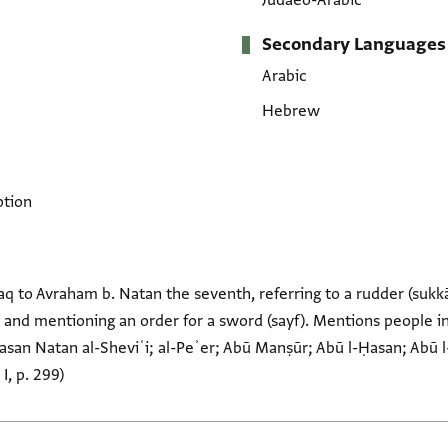
Judaeo-Arabic
Secondary Languages
Arabic
Hebrew
ption
ḥaq to Avraham b. Natan the seventh, referring to a rudder (sukk
 and mentioning an order for a sword (sayf). Mentions people in
asan Natan al-Sheviʿi; al-Peʾer; Abū Manṣūr; Abū l-Ḥasan; Abū l-
I, p. 299)