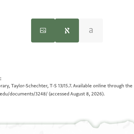
mendations by Alan Elbaum, 2023.
:
100%
100%
ובות משופרים
ary, Taylor-Schechter, T-S 13J15.7. Available online through the
 שערים ובשבע[ים
n.edu/documents/3248/
(accessed August 8, 2026).
לה והטובות והברכות
תמדים לא נעדרים
חבורה מודש
מחמד עינינו והנסגל
רו כבגק מרנא