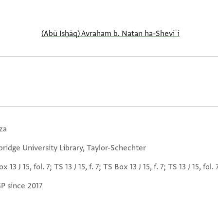
(Abū Isḥāq) Avraham b. Natan ha-Sheviʿi
za
ridge University Library, Taylor-Schechter
x 13 J 15, fol. 7; TS 13 J 15, f. 7; TS Box 13 J 15, f. 7; TS 13 J 15, fol. 
GP since 2017