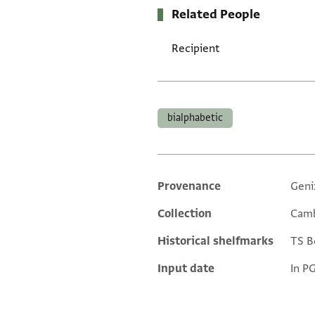
Related People
Recipient
Tags
bialphabetic
Provenance
Geni
Additional metadata
Collection
Camb
Historical shelfmarks
TS Bo
Input date
In P