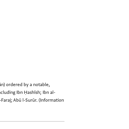
ān) ordered by a notable,
cluding Ibn Ḥashīsh; Ibn al-
Faraj; Abū l-Surūr. (Information