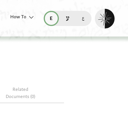
Enable dark mo
How To
قراءة هذه الصفحة في العربيّة (ar)
read this page in English (en)
קריאת העמוד ב-עברית (he)
Related
Documents (0)