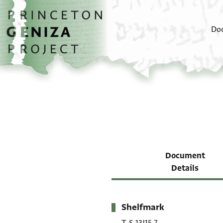
Skip to main content
home
Do
Document
Details
Shelfmark
Metadata