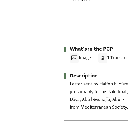
T-S 13J15.7
What's in the PGP
Image
1 Transcri
Description
Letter sent by Ḥalfon b. Yiṣ
presumably for his Nile boat,
Dāya; Abū l-Munajjā; Abū l-Ḥ
from Mediterranean Society, 