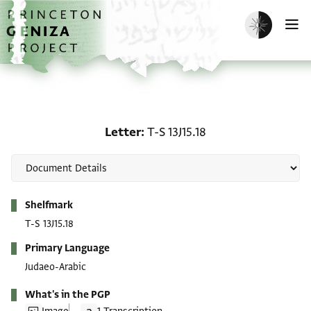
Skip to main content
home
Enable dark m
O
Letter: T-S 13J15.18
Letter
T-S 13J15.18
Metadata
Shelfmark
T-S 13J15.18
Primary Language
Judaeo-Arabic
What's in the PGP