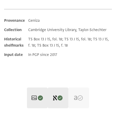
Provenance
Geniza
Additional metadata
Collection
Cambridge University Library, Taylor-Schechter
Historical
TS Box 13 J 15, fol. 18; TS 13 J 15, fol. 18; TS 13 J 15,
shelfmarks
f. 18; TS Box 13 J 15, f. 18
Input date
In PGP since 2017