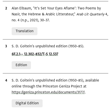
Bibliographic citation
Alan Elbaum, "It’s Set Your Eyes Aflame’: Two Poems by
Nasir, the Hebrew & Arabic Litterateur,"
Arab Lit Quarterly
4,
no. 4 (n.p., 2021), 30–37.
Relation to document
Translation
Bibliographic citation
S. D. Goitein's unpublished edition (1950–85).
Location in source
6F.2.1-- 12.302-832/T-S 12.537
Relation to document
Edition
Bibliographic citation
S. D. Goitein's unpublished edition (1950–85), available
online through the Princeton Geniza Project at
https://geniza.princeton.edu/documents/3177/
.
Relation to document
Digital Edition