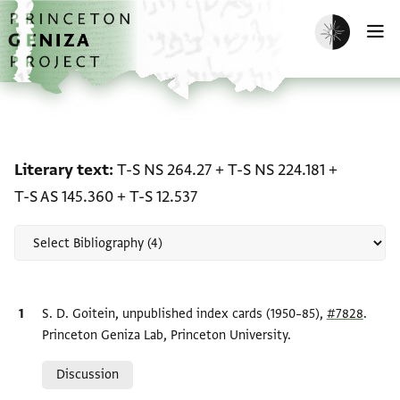
Skip to main content
home
Enable dark m
O
Scholarship on Literary t
Literary text
T-S NS 264.27
+
T-S NS 224.181
+
T-S AS 145.360
+
T-S 12.537
Bibliographic citation
S. D. Goitein, unpublished index cards (1950–85),
#7828
.
Princeton Geniza Lab, Princeton University.
Relation to document
Discussion