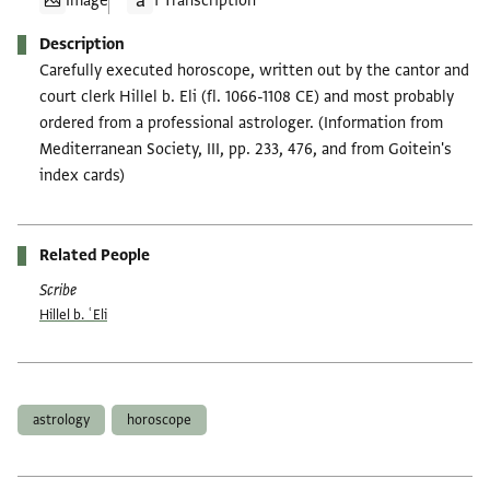
Image
1 Transcription
Description
Carefully executed horoscope, written out by the cantor and
court clerk Hillel b. Eli (fl. 1066-1108 CE) and most probably
ordered from a professional astrologer. (Information from
Mediterranean Society, III, pp. 233, 476, and from Goitein's
index cards)
Related People
Scribe
Hillel b. ʿEli
Tags
astrology
horoscope