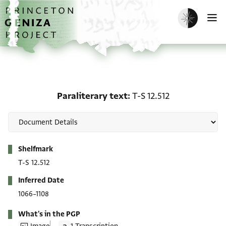
Skip to main content
home
Enable dark m
O
Paraliterary text: T-S 12
Paraliterary text
T-S 12.512
Metadata
Shelfmark
T-S 12.512
Inferred Date
1066–1108
What's in the PGP