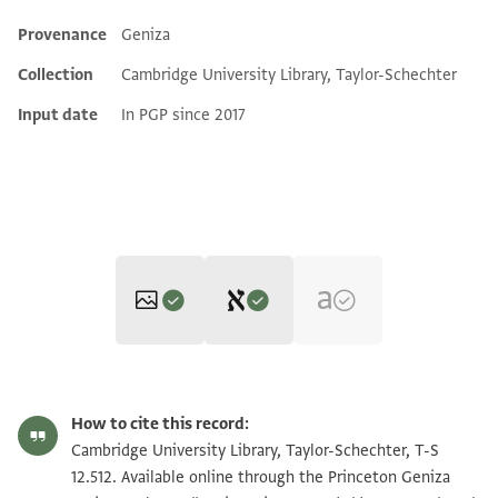
Provenance
Geniza
Additional metadata
Collection
Cambridge University Library, Taylor-Schechter
Input date
In PGP since 2017
Editor: Goitein, S. D.
T-S 12.512 1r
Zoom and Rotate
S. D. Goitein's unpublished edition (1950–85).
How to cite this record:
בשמ [רח]מ נעש ונצליח
T-S 12.512 1v
Zoom and Rotate
Cambridge University Library, Taylor-Schechter, T-S
כאנת] אלולאדה אלסעידה באדן אללה פי אלוקת
12.512. Available online through the Princeton Geniza