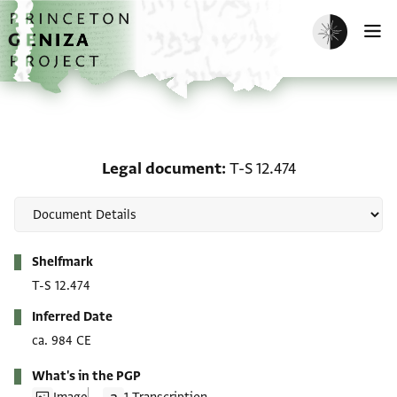
Skip to main content
home
Enable dark m
O
Legal document: T-S 12.
Legal document
T-S 12.474
Metadata
Shelfmark
T-S 12.474
Inferred Date
ca. 984 CE
What's in the PGP