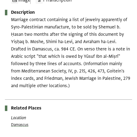
Image
1 Transcription
Description
Marriage contract containing a list of jewelry apparently of
Syro-Palestinian manufacture, to be sold by Shemuel b.
Ḥasan two months after the signing of this document by
Yiṣḥaq b. Moshe, Shimi ha-Levi, and Avraham ha-Levi.
Drafted in Damascus, ca. 984 CE. On verso there is a note in
Arabic script "that which is owed by Yūsuf Ibn al-Miṣrī"
followed by three lines of accounts. (Information mainly
from Mediterranean Society, IV, p. 215, 426, 473, Goitein's
index cards, and Friedman, Jewish Marriage in Palestine, 279
and multiple other locations.)
Related Places
Location
Damascus