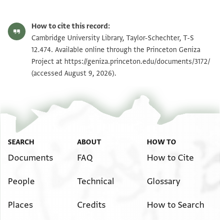
Editor: Goitein, S. D.
T-S 12.474 1r
Zoom and Rotate
S. D. Goitein's unpublished edition (1950–85).
How to cite this record:
. . . . . . . . . . . . . . . . . . . . . . . . . . . . . . . . . . . . . . . . . .
T-S 12.474 1v
Zoom and Rotate
Cambridge University Library, Taylor-Schechter, T-S
. . . . . . ]יגוש . . . . .
12.474. Available online through the Princeton Geniza
. . . . . . . . . . . . . . . . . . . . . . . . . . . . . . . . . . . . . . . . . .
Project at
https://geniza.princeton.edu/documents/3172/
Image Permissions Statement
(accessed August 9, 2026).
] הכספים הלילו ע . . .
. . . . . . . . . . . . . . . . . . . . . . . . . . . . . . . . . . . . . . ] . . .
שלמה א . . . . . . . [ . .
. . . . . . . . . . . . . . . . . . . . . . . . . . . . ] . . . נאמן שלי על
מכירתם אם ני . . . .
. . . . . . . . . . . . . . . . . . . . . . ] . הימן . . . . . . . . . . . . .
SEARCH
ABOUT
HOW TO
אין עליו טעות
Documents
FAQ
How to Cite
. . . . . . . . . . . . . . . . . . . . . . ]עה ולא שולה . . . . . . ו
People
Technical
Glossary
מכל תביעה בעולם
. . . . ] . . . . . . . . . [ . . . . . . . ] . . . . . . . . . . . . [ . . . . ] .
Places
Credits
How to Search
. עתאבי לטיפה ותוב