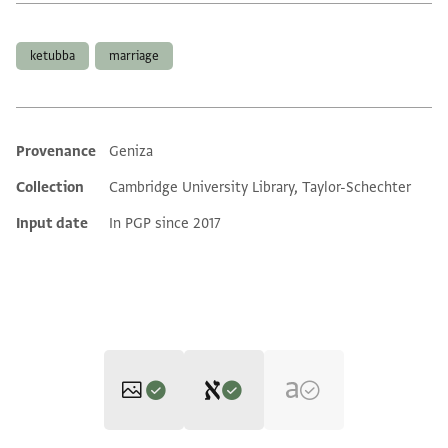
Tags
ketubba
marriage
Provenance
Geniza
Additional metadata
Collection
Cambridge University Library, Taylor-Schechter
Input date
In PGP since 2017