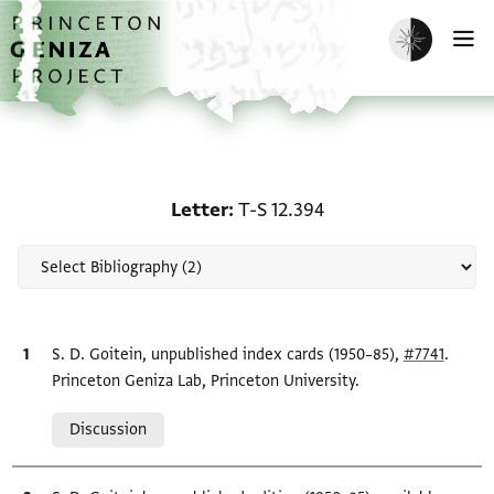
Skip to main content
home
Enable dark m
O
Scholarship on Letter: T
Letter
T-S 12.394
Bibliographic citation
S. D. Goitein, unpublished index cards (1950–85),
#7741
.
Princeton Geniza Lab, Princeton University.
Relation to document
Discussion