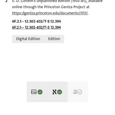
Bibliographic citation
S. D. Goitein's unpublished edition (1950–85), available
online through the Princeton Geniza Project at
https://geniza.princeton.edu/documents/3151/
.
Location in source
6F.2.1-- 12.302-832/T-S 12.394
6F.2.1-- 12.302-832/T-S 12.394
Relation to document
Digital Edition
Edition
Editor: Goitein, S. D.