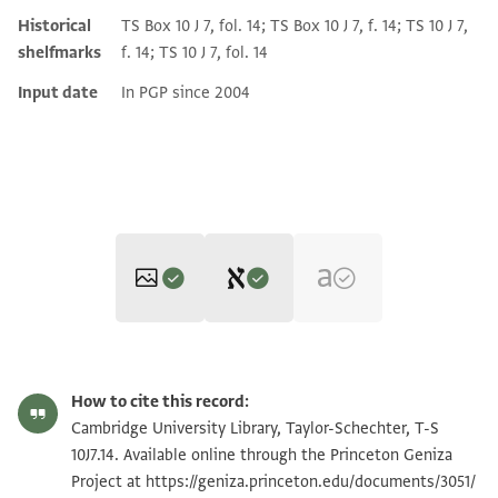
Historical
TS Box 10 J 7, fol. 14; TS Box 10 J 7, f. 14; TS 10 J 7,
shelfmarks
f. 14; TS 10 J 7, fol. 14
Input date
In PGP since 2004
Editor: Goitein, S. D.
T-S 10J7.14 1r
Zoom and Rotate
S. D. Goitein's unpublished edition (1950–85).
How to cite this record:
Recto
T-S 10J7.14 1v
Zoom and Rotate
Cambridge University Library, Taylor-Schechter, T-S
Verso
אעלם ולדי אלעזיז עלי אן וצל [
10J7.14. Available online through the Princeton Geniza
. . ] וקע [
אלחאשר יום אלכמיס מא . . אלדי [
Project at
https://geniza.princeton.edu/documents/3051/
Image Permissions Statement