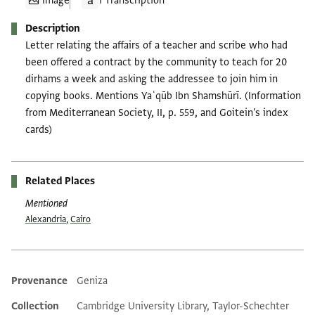
Image
1 Transcription
Description
Letter relating the affairs of a teacher and scribe who had
been offered a contract by the community to teach for 20
dirhams a week and asking the addressee to join him in
copying books. Mentions Yaʿqūb Ibn Shamshūrī. (Information
from Mediterranean Society, II, p. 559, and Goitein's index
cards)
Related Places
Mentioned
Alexandria
,
Cairo
Provenance
Geniza
Additional metadata
Collection
Cambridge University Library, Taylor-Schechter