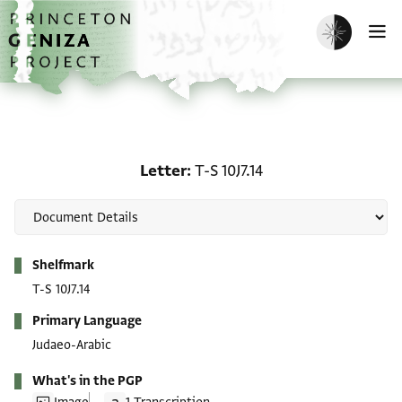
Skip to main content
home
Enable dark m
O
Letter: T-S 10J7.14
Letter
T-S 10J7.14
Metadata
Shelfmark
T-S 10J7.14
Primary Language
Judaeo-Arabic
What's in the PGP