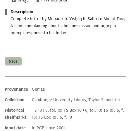
Image
1 Transcription
Description
Complete letter by Mubarak b. Yiṣḥaq b. Sabri to Abu al-Faraj
Nissim complaining about a business issue and urging a
prompt response to his letter.
Tags
trade
Provenance
Geniza
Additional metadata
Collection
Cambridge University Library, Taylor-Schechter
Historical
TS 10 J 6, fol. 10; TS Box 10 J 6, fol. 10; TS 10 J 6, f.
shelfmarks
10; TS Box 10 J 6, f. 10
Input date
In PGP since 2004