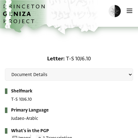
Skip to main content
home
Enable dark m
O
Letter: T-S 10J6.10
Letter
T-S 10J6.10
Metadata
Shelfmark
T-S 10J6.10
Primary Language
Judaeo-Arabic
What's in the PGP