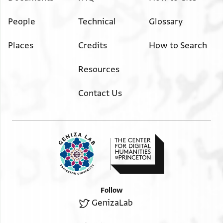
ענדהמא מימות עולם
People
Technical
Glossary
ועד עכשיו מ[ . . . . . . . . . . . . ] לי עלי מ אברהם בר
מצליח וצאלחתה עליו
Places
Credits
How to Search
ובקי לי ענד [ . . . . . . . . . . . . . . . . . . . . ] דינאר ואחד
ואלאן קד קבצתה
Resources
ואבריתה מנה וא[ברית] אברהם בר מצליח צאחב חגה
אלאצל בראה פאצלה
Contact Us
קאטעה ואברית איצא מר אלעזר דנן ביר מנחם ממא
וכלתה עליה ואלדתי
מן טלב אלחלק אלדהב אלדי תמנהא דינר ואבריתה על [ .
. . . . . . . . . . . . . . .
ולם יבק לי ענדהמא ולא ל[ . . . . . . . . . . ] דהב ולא פצה
ול[ . . . . . . . . . . . . . . . .
משוה פרוטה ולעילא וא[ . . . . . . . ] איצא מן הדא [ . . . . .
Follow
. . . . . . . . . . .
GenizaLab
בראה כאמלה [ . . ] ומן סא[יר] [ . . ]ית מן מוכל [ . . . . . . .