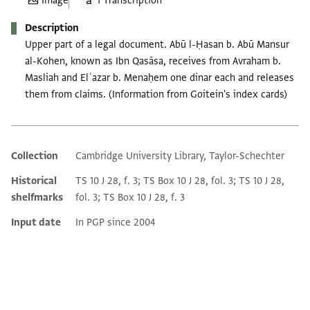
Image
1 Transcription
Description
Upper part of a legal document. Abū l-Ḥasan b. Abū Mansur
al-Kohen, known as Ibn Qasāsa, receives from Avraham b.
Masliah and Elʿazar b. Menaḥem one dinar each and releases
them from claims. (Information from Goitein's index cards)
Collection
Cambridge University Library, Taylor-Schechter
Additional metadata
Historical
TS 10 J 28, f. 3; TS Box 10 J 28, fol. 3; TS 10 J 28,
shelfmarks
fol. 3; TS Box 10 J 28, f. 3
Input date
In PGP since 2004