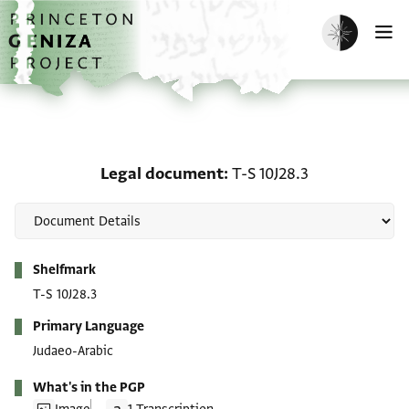
Skip to main content
home
Enable dark m
O
Legal document: T-S 10J
Legal document
T-S 10J28.3
Metadata
Shelfmark
T-S 10J28.3
Primary Language
Judaeo-Arabic
What's in the PGP