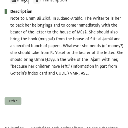
Image
1 Transcription
Description
Note to Umm Bū Zikrī. In Judaeo-Arabic. The writer tells her
to pack her belongings and to come immediately with the
bearer of the letter to the house of Mūsā. She should also
bring the book (muṣḥaf) from the house of Sitt al-Jamāl and
a specified bunch of papers. Whatever she needs (of money?)
she should take from R. Yosef or the bearer of the letter. She
should bring Umm Ḥayyūn the wife of the ʿAjamī with her,
"because her children have left." (Information in part from
Goitein's index card and CUDL.) VMR, ASE.
Tags
13th c