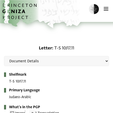
Skip to main content
home
Enable dark m
O
Letter: T-S 10J17.11
Letter
T-S 10J17.11
Metadata
Shelfmark
T-S 10J17.11
Primary Language
Judaeo-Arabic
What's in the PGP