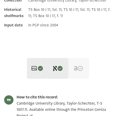
Collection
Cambridge University Library, Taylor-Schechter
Additional metadata
Historical
TS Box 10 J 17, fol. 11; TS 10 J 17, fol. 11; TS 10 J 17, f.
shelfmarks
11; TS Box 10 J 17, f. 11
Input date
In PGP since 2004
Editor: Goitein, S. D.
T-S 10J17.11 1r
Zoom and Rotate
S. D. Goitein's unpublished edition (1950–85).
How to cite this record:
אלדי אעלם בה אם בו זכרי
T-S 10J17.11 1v
Cambridge University Library, Taylor-Schechter, T-S
צאנהא אללה תע אן סאעה
10J17.11. Available online through the Princeton Geniza
Project at