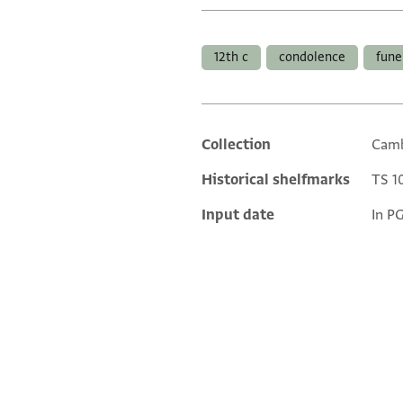
Tags
12th c
condolence
fune
Collection
Camb
Additional metadata
Historical shelfmarks
TS 10
Input date
In P