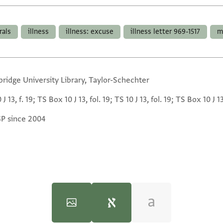
rals
illness
illness: excuse
illness letter 969-1517
m
ridge University Library, Taylor-Schechter
 J 13, f. 19; TS Box 10 J 13, fol. 19; TS 10 J 13, fol. 19; TS Box 10 J 13
GP since 2004