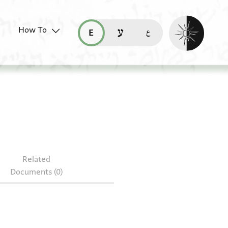
Enable dark mo
How To
قراءة هذه الصفحة في العربيّة (ar)
read this page in English (en)
קריאת העמוד ב-עברית (he)
Related
Documents (0)