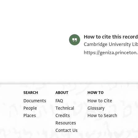
S. D. Goitein's unpublished edition (1950–85), with minor e
Editor: Goitein, S. D.
T-S 10J13.19 1r
Verso.
T-S 10J13.19 1v
Image Permissions Statement
How to cite this record
Cambridge University Libr
https://geniza.princeto
SEARCH
ABOUT
HOW TO
Documents
FAQ
How to Cite
People
Technical
Glossary
Places
Credits
How to Search
Resources
Contact Us