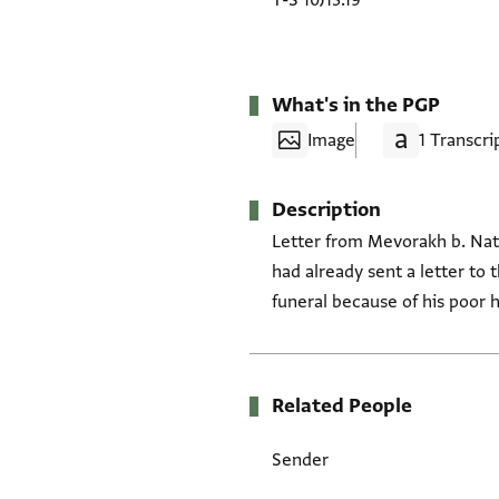
T-S 10J13.19
What's in the PGP
Image
1 Transcri
Description
Letter from Mevorakh b. Nata
had already sent a letter to 
funeral because of his poor 
Related People
Sender