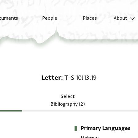
cuments
People
Places
About
Letter: T-S 10J13.19
Letter
T-S 10J13.19
Select
Bibliography (2)
Primary Languages