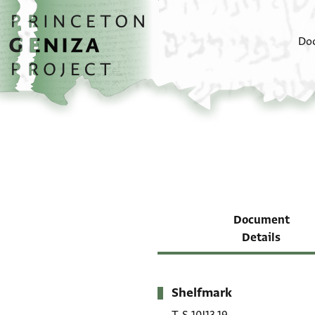
Skip to main content
home
Do
Document
Details
Shelfmark
Metadata