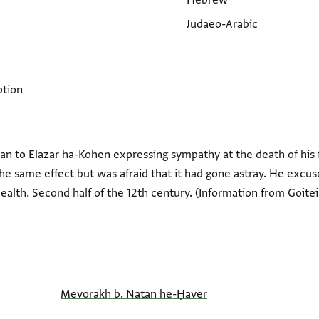
Hebrew
Judaeo-Arabic
ption
n to Elazar ha-Kohen expressing sympathy at the death of his f
the same effect but was afraid that it had gone astray. He excus
health. Second half of the 12th century. (Information from Goite
Mevorakh b. Natan he-Ḥaver