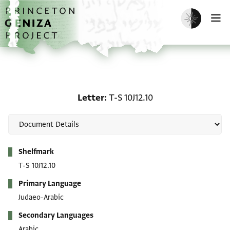
Skip to main content
home
Enable dark m
O
Letter: T-S 10J12.10
Letter
T-S 10J12.10
Metadata
Shelfmark
T-S 10J12.10
Primary Language
Judaeo-Arabic
Secondary Languages
Arabic