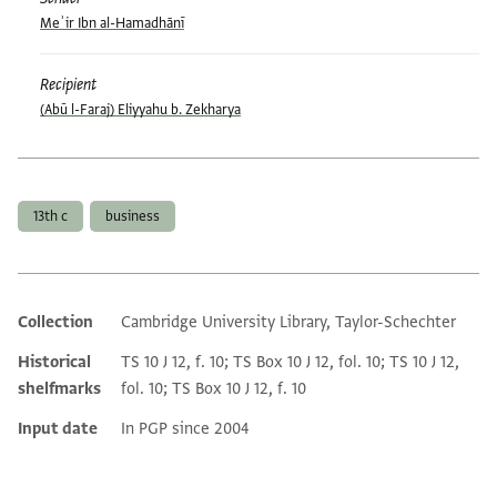
Meʾir Ibn al-Hamadhānī
Recipient
(Abū l-Faraj) Eliyyahu b. Zekharya
Tags
13th c
business
Collection
Cambridge University Library, Taylor-Schechter
Additional metadata
Historical
TS 10 J 12, f. 10; TS Box 10 J 12, fol. 10; TS 10 J 12,
shelfmarks
fol. 10; TS Box 10 J 12, f. 10
Input date
In PGP since 2004