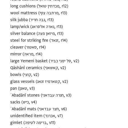
long cushions (מכדתין טואל, r12)
wool mattress (מרתבה צוף, r13)
silk jubba (גבה חריר, r13)
lamp/wick (נארה אלסראג, r13)
silver balance (מיזאן פצה, r13)
steel for striking fire (זנאד, r14)
cleaver (סאטור, r14)
mirror (מראה, r14)
large Yemeni basket (סל ימני כביר, v2)
Qāshānī ceramics (קאשאני, v2)
bowls (קוצי, v2)
glass vessels (קטארמיז זגאג, v2)
pan (טאגן, v3)
ʿAbadānī stones (חגרה עבדאני, v3)
sacks (כיש, v4)
ʿAbadānī mats (חצר עבדאני, v6)
unidentified item (אכרנד, v7)
gimlet (ברימה לטיפה, v11)