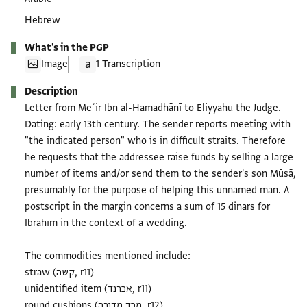
Hebrew
What's in the PGP
Image
1 Transcription
Description
Letter from Meʾir Ibn al-Hamadhānī to Eliyyahu the Judge.
Dating: early 13th century. The sender reports meeting with
"the indicated person" who is in difficult straits. Therefore
he requests that the addressee raise funds by selling a large
number of items and/or send them to the sender's son Mūsā,
presumably for the purpose of helping this unnamed man. A
postscript in the margin concerns a sum of 15 dinars for
Ibrāhīm in the context of a wedding.
The commodities mentioned include:
straw (קשה, r11)
unidentified item (אכרנד, r11)
round cushions (מכד מדורה, r12)