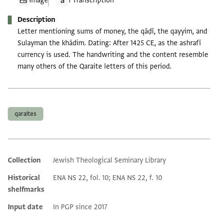
Image
1 Transcription
Description
Letter mentioning sums of money, the qāḍī, the qayyim, and
Sulayman the khādim. Dating: After 1425 CE, as the ashrafī
currency is used. The handwriting and the content resemble
many others of the Qaraite letters of this period.
Tags
qaraites
Collection
Jewish Theological Seminary Library
Additional metadata
Historical
ENA NS 22, fol. 10; ENA NS 22, f. 10
shelfmarks
Input date
In PGP since 2017