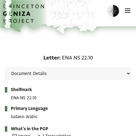
Skip to main content
home
Enable dark m
O
Letter: ENA NS 22.10
Letter
ENA NS 22.10
Metadata
Shelfmark
ENA NS 22.10
Primary Language
Judaeo-Arabic
What's in the PGP